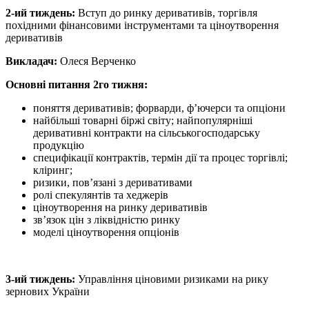
2-ий тиждень:
Вступ до ринку деривативів, торгівля
похідними фінансовими інструментами та ціноутворення
деривативів
Викладач:
Олеся Верченко
Основні питання 2го тижня:
поняття деривативів; форварди, ф’ючерси та опціони
найбільші товарні біржі світу; найпопулярніші
деривативні контракти на сільськогосподарську
продукцію
специфікації контрактів, термін дії та процес торгівлі;
кліринг;
ризики, пов’язані з деривативами
ролі спекулянтів та хеджерів
ціноутворення на ринку деривативів
зв’язок цін з ліквідністю ринку
моделі ціноутворення опціонів
3-ий тиждень:
Управління ціновими ризиками на рику
зернових України