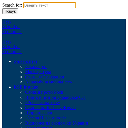
Search for:
Kyiv
School of
Economics
Kyiv
School of
Economics
Університет
Бакалаврат
Магістратура
Стипендії та гранти
Академічна мобільність
KSE Institute
Санкції проти Росії
Вплив війни на українське С/Г
«Росія заплатить»
Самосанкції / LeaveRussia
Щорічні звіти
«Земля Незламності»
Відновлення економіки України