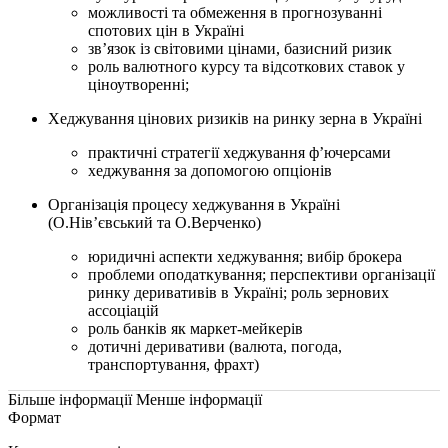
можливості та обмеження в прогнозуванні
спотових цін в Україні
зв’язок із світовими цінами, базисний ризик
роль валютного курсу та відсоткових ставок у
ціноутворенні;
Хеджування цінових ризиків на ринку зерна в Україні
практичні стратегії хеджування ф’ючерсами
хеджування за допомогою опціонів
Організація процесу хеджування в Україні
(О.Нів’євський та О.Верченко)
юридичні аспекти хеджування; вибір брокера
проблеми оподаткування; перспективи організації
ринку деривативів в Україні; роль зернових
ассоціацій
роль банків як маркет-мейкерів
дотичні деривативи (валюта, погода,
транспортування, фрахт)
Більше інформації
Менше інформації
Формат