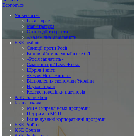
Economics
Університет
Бакалаврат
Магістратура
Стипендії та гранти
Академічна мобільність
KSE Institute
Санкції проти Росії
Вплив війни на українське С/Г
«Росія заплатить»
Самосанкції / LeaveRussia
Щорічні звіти
«Земля Незламності»
Відновлення економіки України
Наукові праці
Кодекс поведінки партнерів
KSE Foundation
Бізнес школа
MBA (Управлінські програми)
Підтримка МСП
Індивідуальні корпоративні програми
KSE ProfTech
KSE Courses
KSE Publications