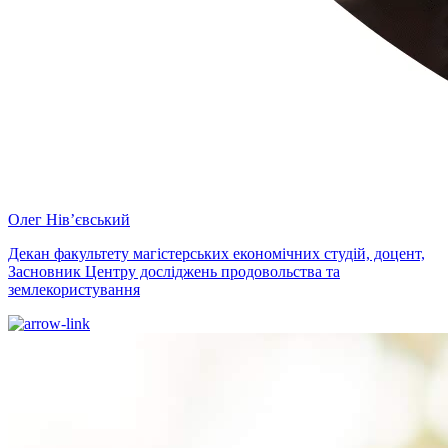
Олег Нів’євський
Декан факультету магістерських економічних студій, доцент,
Засновник Центру досліджень продовольства та
землекористування