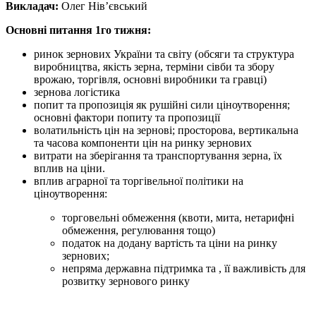
Викладач:
Олег Нів’євський
Основні питання 1го тижня:
ринок зернових України та світу (обсяги та структура
виробництва, якість зерна, терміни сівби та збору
врожаю, торгівля, основні виробники та гравці)
зернова логістика
попит та пропозиція як рушійні сили ціноутворення;
основні фактори попиту та пропозиції
волатильність цін на зернові; просторова, вертикальна
та часова компоненти цін на ринку зернових
витрати на зберігання та транспортування зерна, їх
вплив на ціни.
вплив аграрної та торгівельної політики на
ціноутворення:
торговельні обмеження (квоти, мита, нетарифні
обмеження, регулювання тощо)
податок на додану вартість та ціни на ринку
зернових;
непряма державна підтримка та , її важливість для
розвитку зернового ринку