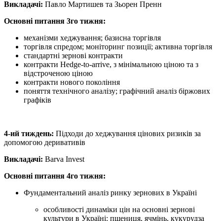
Викладачі:
Павло Мартишев та Зьорен Пренн
Основні питання 3го тижня:
механізми хеджування; базисна торгівля
торгівля спредом; моніторинг позиції; активна торгівля
стандартні зернові контракти
контракти Hedge-to-arrive, з мінімальною ціною та з
відстроченою ціною
контракти нового покоління
поняття технічного аналізу; графічний аналіз біржових
графіків
4-ий тиждень:
Підходи до хеджування цінових ризиків за
допомогою деривативів
Викладачі:
Barva Invest
Основні питання 4го тижня:
Фундаментальний аналіз ринку зернових в Україні
особливості динаміки цін на основні зернові
культури в Україні: пшениця, ячмінь, кукурудза