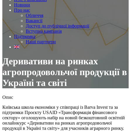
Новини
Про нас
Обличчя
Вакансії
Доступ до публічної інформації
Вступна кампанія
Підтримка
Наші партнери
Деривативи на ринках
агропродовольчої продукції в
Україні та світі
Опис
Київська школа економіки у співпраці із Barva Invest та за
підтримки Проєкту USAID «Трансформація фінансового
сектору» оголошують набір на новий безкоштовний освітній
онлайнкурс «Деривативи на ринках агропродовольчої
продукції в Україні та світу» для учасників аграрного ринку.