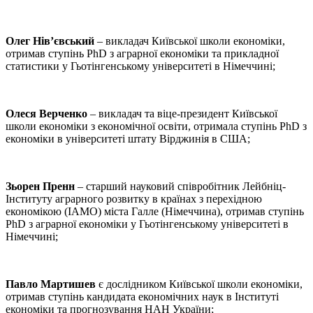
Олег Нів’євський
– викладач Київської школи економіки,
отримав ступінь PhD з аграрної економіки та прикладної
статистики у Гьотінгенському університеті в Німеччині;
Олеся Верченко
– викладач та віце-президент Київської
школи економіки з економічної освіти, отримала ступінь PhD з
економіки в університеті штату Вірджинія в США;
Зьорен Пренн
– старший науковий співробітник Лейбніц-
Інституту аграрного розвитку в країнах з перехідною
економікою (ІАМО) міста Галле (Німеччина), отримав ступінь
PhD з аграрної економіки у Гьотінгенському університеті в
Німеччині;
Павло Мартишев
є дослідником Київської школи економіки,
отримав ступінь кандидата економічних наук в Інституті
економіки та прогнозування НАН України;