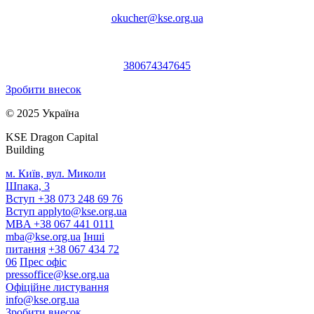
okucher@kse.org.ua
380674347645
Зробити внесок
© 2025 Україна
KSE Dragon Capital
Building
м. Київ, вул. Миколи
Шпака, 3
Вступ +38 073 248 69 76
Вступ
applyto@kse.org.ua
MBA +38 067 441 0111
mba@kse.org.ua
Інші
питання
+38 067 434 72
06
Прес офіс
pressoffice@kse.org.ua
Офіційне листування
info@kse.org.ua
Зробити внесок