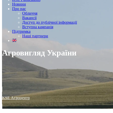
Новини
Про нас
Обличчя
Вакансії
Доступ до публічної інформації
Вступна кампанія
Підтримка
Наші партнери
Агровигляд України
KSE Агроцентр