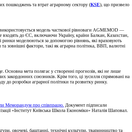
их пошкоджень та втрат аграрному сектору (
KSE
), що призвело
ети використовується модель часткової рівноваги AGMEMOD —
е входять до ЄС, включаючи Україну, країни Балкан, Казахстан,
Ці ринки моделюються за допомогою рівнянь, які враховують
 та зовнішні фактори, такі як аграрна політика, ВВП, валютні
Основна мета полягає у створенні прогнозів, які не лише
х закордонних союзників. Крім того, ці зусилля спрямовані на
ду до розробки аграрної політики та розвитку ринку.
ли Меморандум про співпрацю.
Документ підписали
нізації «Інститут Київська Школа Економіки» Наталія Шаповал.
тури, овочеві, баштанні, технічні культури, тваринництво та