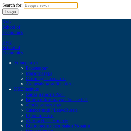
Search for:
Kyiv
School of
Economics
Kyiv
School of
Economics
Університет
Бакалаврат
Магістратура
Стипендії та гранти
Академічна мобільність
KSE Institute
Санкції проти Росії
Вплив війни на українське С/Г
«Росія заплатить»
Самосанкції / LeaveRussia
Щорічні звіти
«Земля Незламності»
Відновлення економіки України