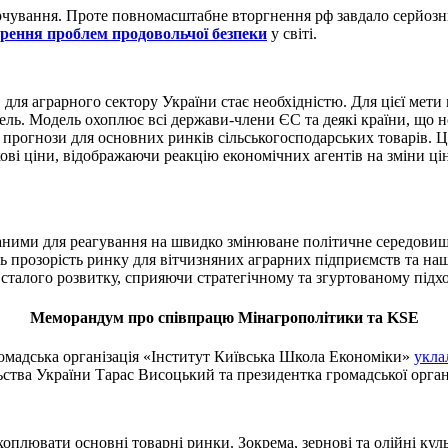
рчування. Проте повномасштабне вторгнення рф завдало серйозн
трення проблем продовольчої безпеки
у світі.
в для аграрного сектору України стає необхідністю. Для цієї м
ель. Модель охоплює всі держави-члени ЄС та деякі країни, що н
і прогнози для основних ринків сільськогосподарських товарів. 
кові ціни, відображаючи реакцію економічних агентів на зміни цін
ими для реагування на швидко змінюване політичне середовище. 
 прозорість ринку для вітчизняних аграрних підприємств та наши
сталого розвитку, сприяючи стратегічному та згуртованому підхо
Меморандум про співпрацю Мінагрополітики та KSE
ромадська організація «Інститут Київська Школа Економіки»
укла
ьства України Тарас Висоцький та президентка громадської орга
оплювати основні товарні ринки. Зокрема, зернові та олійні куль