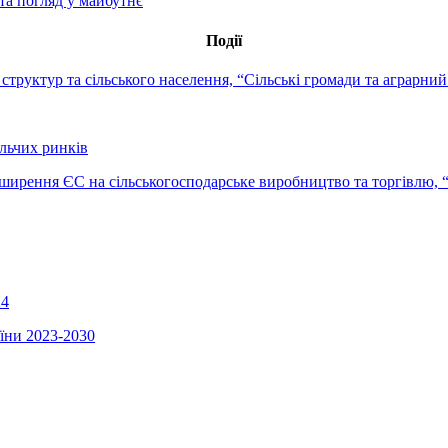
 та погляд у майбутнє
Події
 структур та сільського населення, “Сільські громади та аграрни
ольчих ринків
зширення ЄС на сільськогосподарське виробництво та торгівлю, 
24
їни 2023-2030