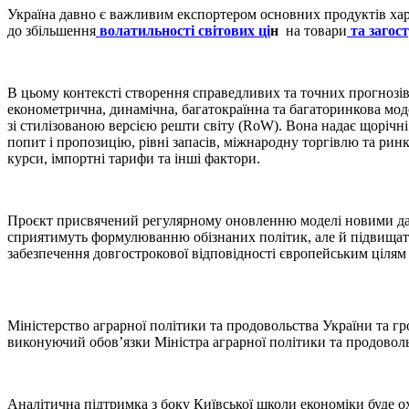
Україна давно є важливим експортером основних продуктів ха
до збільшення
волатильності світових ці
н
на товари
та загос
В цьому контексті створення справедливих та точних прогнозі
економетрична, динамічна, багатокраїнна та багаторинкова мод
зі стилізованою версією решти світу (RoW). Вона надає щорічн
попит і пропозицію, рівні запасів, міжнародну торгівлю та рин
курси, імпортні тарифи та інші фактори.
Проєкт присвячений регулярному оновленню моделі новими дан
сприятимуть формулюванню обізнаних політик, але й підвищать
забезпечення довгострокової відповідності європейським цілям 
Міністерство аграрної політики та продовольства України та г
виконуючий обов’язки Міністра аграрної політики та продовол
Аналітична підтримка з боку Київської школи економіки буде ох