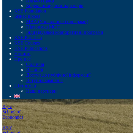
Наукові праці
Кодекс поведінки партнерів
KSE Foundation
Бізнес школа
MBA (Управлінські програми)
Підтримка МСП
Індивідуальні корпоративні програми
KSE ProfTech
KSE Courses
KSE Publications
Новини
Про нас
Обличчя
Вакансії
Доступ до публічної інформації
Вступна кампанія
Підтримка
Наші партнери
Kyiv
School of
Economics
Kyiv
School of