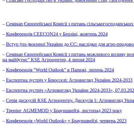
–
Сільське господарство в Україні: довоєнний стан, сьогодення
–
Семінар Європейської Комісії з питань сільськогосподарських
–
Конференція CEECON24 у Берліні, жовтень 2024
–
Вступ (по-)воєнної України до ЄС: наслідки для агро-продов
–
Семінар Європейської Комісії з питань можливого впливу ро
на майбутнє” KSE Агроцентер, 4 липня 2024
–
Конференція “World Outlook” в Парижі, липень 2024
–
Експертна зустріч у Брюсселі: Агровигляд України 2024-2033
–
Експертна зустріч «Агровигляд України 2024-2033», 07.03.20
–
Серія дискусій KSE Агроцентру. Дискусія 1: Агровигляд Укра
–
Тренінг AGMEMOD у Брауншвейзі, листопад 2023 року
–
Конференція «World Outlook» у Брауншвейзі, червень 2023