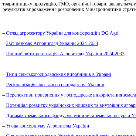
тваринницьку продукцію, ГМО, органічні товари, аквакультуру
результатів впровадження розроблених Мінагрополітики стратег
–
Огляд агросектору України для конференції з DG Agri
–
Звіт-резюме: Агровигляд України 2024-2033
–
Повний звіт-презентація: Агровигляд України 2024-2033
–
Типи сільськогосподарських виробників в Україні
–
Регіоналізація сільського господарства України
–
Перспективи повернення у господарське використання земел
–
Потенціал розвитку українських нішових та внутрішніх аграрн
–
Динаміка земельного фонду: як змінилися земельні ресурси У
–
Угода консорціуму Агровигляд України