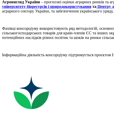
Агровигляд України
– прогнозні оцінки аграрних ринків та а
університету біоресурсів і природокористування
та
Центру д
аграрного сектору України, та забезпечення українського уряду,
Фахівці консорціуму використовують ряд методологій, основно
сільськогосподарських товарів для країн-членів ЄС та інших ок
потенційних наслідків різних політик та шоків на ринки сільсь
Інформаційна діяльність консорціуму підтримується проєктом Н