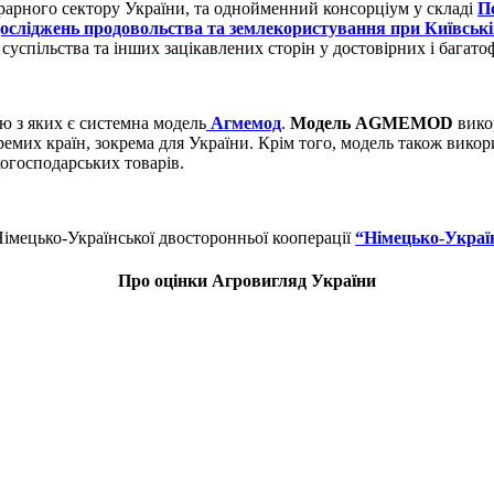
грарного сектору України, та однойменний консорціум у складі
П
осліджень продовольства та землекористування при Київськ
 суспільства та інших зацікавлених сторін у достовірних і багат
ю з яких є системна модель
Агмемод
.
Модель AGMEMOD
вико
ремих країн, зокрема для України. Крім того, модель також викор
когосподарських товарів.
імецько-Української двосторонньої кооперації
“Німецько-Украї
Про оцінки Агровигляд України