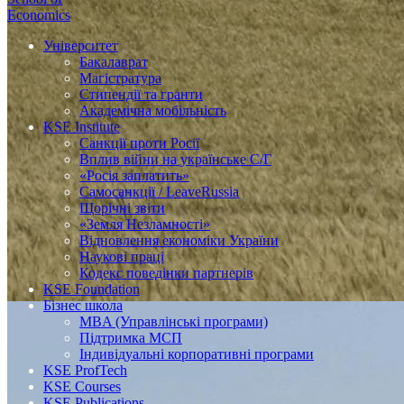
Economics
Університет
Бакалаврат
Магістратура
Стипендії та гранти
Академічна мобільність
KSE Institute
Санкції проти Росії
Вплив війни на українське С/Г
«Росія заплатить»
Самосанкції / LeaveRussia
Щорічні звіти
«Земля Незламності»
Відновлення економіки України
Наукові праці
Кодекс поведінки партнерів
KSE Foundation
Бізнес школа
MBA (Управлінські програми)
Підтримка МСП
Індивідуальні корпоративні програми
KSE ProfTech
KSE Courses
KSE Publications