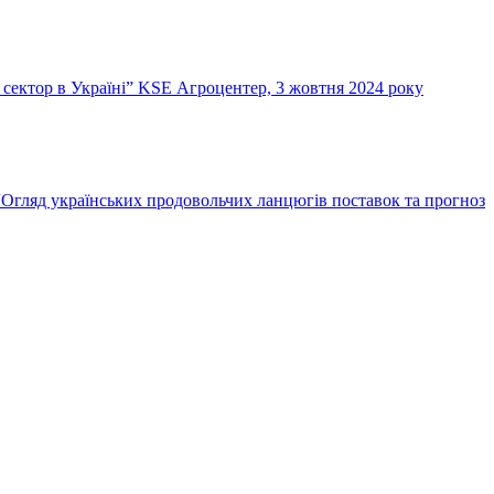
й сектор в Україні” KSE Агроцентер, 3 жовтня 2024 року
“Огляд українських продовольчих ланцюгів поставок та прогноз