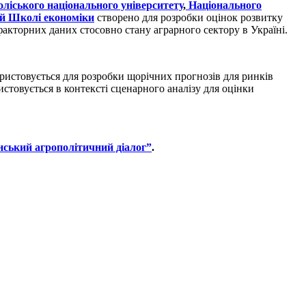
оліського національного університету
,
Національного
ій Школі економіки
створено для розробки оцінок розвитку
офакторних даних стосовно стану аграрного сектору в Україні.
ристовується для розробки щорічних прогнозів для ринків
истовується в контексті сценарного аналізу для оцінки
нський агрополітичний діалог”
.