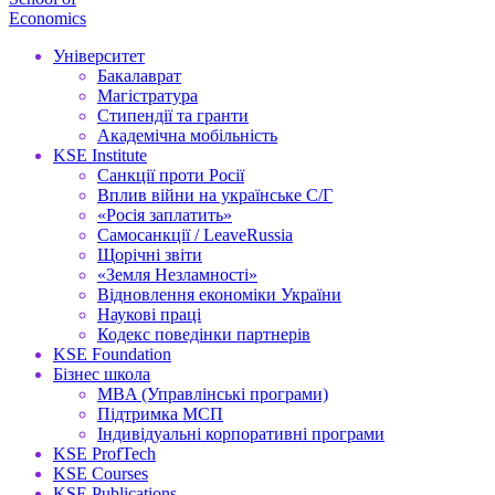
Economics
Університет
Бакалаврат
Магістратура
Стипендії та гранти
Академічна мобільність
KSE Institute
Санкції проти Росії
Вплив війни на українське С/Г
«Росія заплатить»
Самосанкції / LeaveRussia
Щорічні звіти
«Земля Незламності»
Відновлення економіки України
Наукові праці
Кодекс поведінки партнерів
KSE Foundation
Бізнес школа
MBA (Управлінські програми)
Підтримка МСП
Індивідуальні корпоративні програми
KSE ProfTech
KSE Courses
KSE Publications