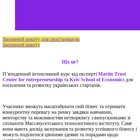
Заповнюй анкету для своєї команди
Заповнюй анкету
Що це?
Пʼятиденний інтенсивний курс від експерті
Martin Trust
Center for entrepreneurship
та
Kyiv School of Economics
для
посилення та розвитку українських стартапів.
Учасники зможуть масштабувати свій бізнес та отримати
конкурентну перевагу на ринку завдяки навчанню,
менторству та можливостям нетворкінгу з випускниками зі
спільноти Массачусетського технологічного інституту. Саме
вони мають досвід заснування та розвитку успішного бізнесу і
можуть поділитися цінними ідеями та порадами щодо