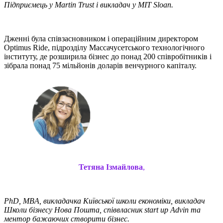
Підприємець у Martin Trust і викладач у MIT Sloan.
Дженні була співзасновником і операційним директором
Optimus Ride, підрозділу Массачусетського технологічного
інституту, де розширила бізнес до понад 200 співробітників і
зібрала понад 75 мільйонів доларів венчурного капіталу.
Тетяна Ізмайлова
,
PhD, MBA, викладачка Київської школи економіки, викладач
Школи бізнесу Нова Пошта, співвласник start up Advin та
ментор бажаючих створити бізнес.