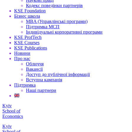
Наукові праці
Кодекс поведінки партнерів
KSE Foundation
Бізнес школа
MBA (Управлінські програми)
Підтримка МСП
Індивідуальні корпоративні програми
KSE ProfTech
KSE Courses
KSE Publications
Новини
Про нас
Обличчя
Вакансії
Доступ до публічної інформації
Вступна кампанія
Підтримка
Наші партнери
Kyiv
School of
Economics
Kyiv
School of