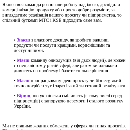
Якщо твоя команда розпочали роботу над ідеєю, дослідили
комерціалізацію продукту або просто добре розумієте, як
виглядатиме реалізація вашого проєкту чи підприємства, то
спільний буткемп MTC і KSE підходить саме вам.
•
Знаєш
з власного досвіду, як зробити важливі
продукти чи послуги кращими, кориснішими та
доступнішими.
•
Маєш
команду однодумців (від двох людей), де кожен
є спеціалістом у різній сфері, але разом ви однаково
дивитесь на проблему і бачите спільне
рішення.
•
Маєш
пропрацьовану ідею проєкту чи бізнесу, який
точно потрібен тут і зараз і який ти готовий реалізувати.
•
Віриш
, що українська сміливість (в тому числі серед
підприємців) є запорукою перемоги і сталого розвитку
України.
Ми не ставимо жодних обмежень у сферах чи типах проєктів.