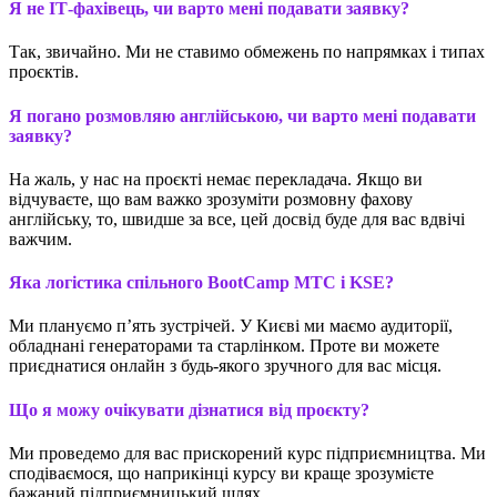
Я не ІТ-фахівець, чи варто мені подавати заявку?
Так, звичайно. Ми не ставимо обмежень по напрямках і типах
проєктів.
Я погано розмовляю англійською, чи варто мені подавати
заявку?
На жаль, у нас на проєкті немає перекладача. Якщо ви
відчуваєте, що вам важко зрозуміти розмовну фахову
англійську, то, швидше за все, цей досвід буде для вас вдвічі
важчим.
Яка логістика спільного BootCamp MTC і KSE?
Ми плануємо п’ять зустрічей. У Києві ми маємо аудиторії,
обладнані генераторами та старлінком. Проте ви можете
приєднатися онлайн з будь-якого зручного для вас місця.
Що я можу очікувати дізнатися від проєкту?
Ми проведемо для вас прискорений курс підприємництва. Ми
сподіваємося, що наприкінці курсу ви краще зрозумієте
бажаний підприємницький шлях.