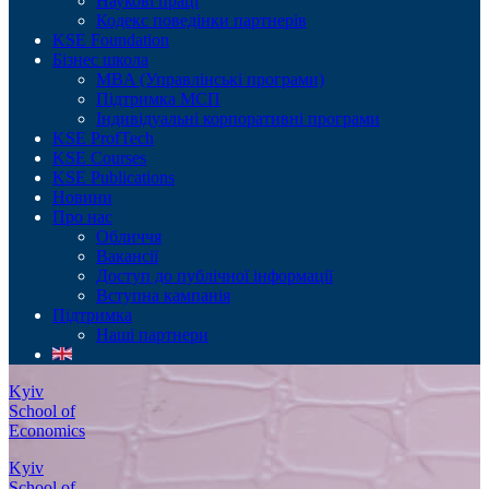
Наукові праці
Кодекс поведінки партнерів
KSE Foundation
Бізнес школа
MBA (Управлінські програми)
Підтримка МСП
Індивідуальні корпоративні програми
KSE ProfTech
KSE Courses
KSE Publications
Новини
Про нас
Обличчя
Вакансії
Доступ до публічної інформації
Вступна кампанія
Підтримка
Наші партнери
Kyiv
School of
Economics
Kyiv
School of