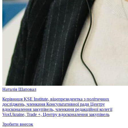
Наталія Шаповал
Керівниця KSE Institute, віцепрезидентка з політичних
досліджень, членкиня Консультативної ради Центру
вдосконалення закупівель, членкиня редакційної колегії
VoxUkraine, Trade +, Центру вдосконалення закупівель
Зробити внесок