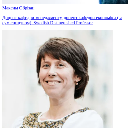
Максим Обрізан
Доцент кафедри менеджменту, доцент кафедри економіки (за
сумісництвом), Swedish Distinguished Professor