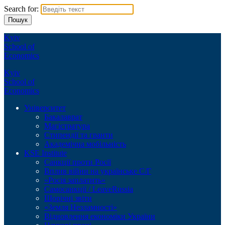
Search for:
Kyiv
School of
Economics
Kyiv
School of
Economics
Університет
Бакалаврат
Магістратура
Стипендії та гранти
Академічна мобільність
KSE Institute
Санкції проти Росії
Вплив війни на українське С/Г
«Росія заплатить»
Самосанкції / LeaveRussia
Щорічні звіти
«Земля Незламності»
Відновлення економіки України