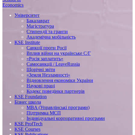
Economics
Університет
Бакалаврат
Магістратура
Стипендії та гранти
Академічна мобільність
KSE Institute
Санкції проти Росії
Вплив війни на українське С/Г
«Росія заплатить»
Самосанкції / LeaveRussia
Щорічні звіти
«Земля Незламності»
Відновлення економіки України
Наукові праці
Кодекс поведінки партнерів
KSE Foundation
Бізнес школа
MBA (Управлінські програми)
Підтримка МСП
Індивідуальні корпоративні програми
KSE ProfTech
KSE Courses
KSE Publications