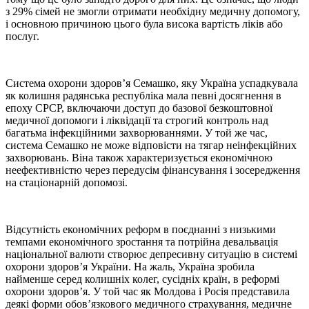
з 29% сімей не змогли отримати необхідну медичну допомогу,
і основною причиною цього була висока вартість ліків або
послуг.
Система охорони здоров’я Семашко, яку Україна успадкувала
як колишня радянська республіка мала певні досягнення в
епоху СРСР, включаючи доступ до базової безкоштовної
медичної допомоги і ліквідації та строгий контроль над
багатьма інфекційними захворюваннями. У той же час,
система Семашко не може відповісти на тягар неінфекційних
захворювань. Віна також характеризується економічною
неефективністю через передусім фінансування і зосередження
на стаціонарній допомозі.
Відсутність економічних реформ в поєднанні з низькими
темпами економічного зростання та потрійна девальвація
національної валюти створює депресивну ситуацію в системі
охорони здоров’я України. На жаль, Україна зробила
найменше серед колишніх колег, сусідніх країн, в реформі
охорони здоров’я. У той час як Молдова і Росія представила
деякі форми обов’язкового медичного страхування, медичне