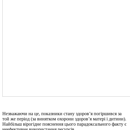
Незважаючи на це, показники стану здоров’я погіршився за
той же період (за винятком охорони здоров’я матері і дитини).
Найбільш вірогідне пояснення цього парадоксального факту є
неефективне використання ресурсів.