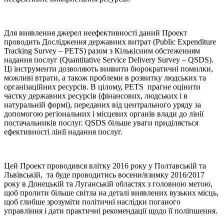
Для виявлення джерел неефективності даний Проект
проводить Дослідження державних витрат (Public Expenditure
Tracking Survey – PETS) разом з Кількісним обстеженням
надання послуг (Quantitative Service Delivery Survey – QSDS).
Ці інструменти дозволяють виявити бюрократичні помилки,
можливі втрати, а також проблеми в розвитку людських та
організаційних ресурсів. В цілому, PETS прагне оцінити
частку державних ресурсів (фінансових, людських і в
натуральній формі), переданих від центрального уряду за
допомогою регіональних і місцевих органів влади до лінії
постачальників послуг. QSDS більше уваги приділяється
ефективності лінії надання послуг.
Цей Проект проводився влітку 2016 року у Полтавській та
Львівській, та буде проводитись восени/взимку 2016/2017
року в Донецькій та Луганській областях з головною метою,
щоб пролити більше світла на деталі виявлених вузьких місць,
щоб глибше зрозуміти політичні наслідки поганого
управління і дати практичні рекомендації щодо її поліпшення.