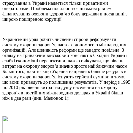
страхування в Україні надається тільки приватними
операторами. Проблема посилюється низьким рівнем
фінансування охорони здоров’я з боку держави в поєднанні з
широко поширеною корупції.
Український уряд робить численні спроби реформувати
систему охорони здоров’я, часто за допомогою міжнародних
організацій. Але швидкість реформи ще занадто повільна. З
огляду на триваючий військовий конфлікт в Східній Україні і
слабкі економічні перспективи, важко очікувати, що рівень
витрат на охорону здоров’я значно зросте найближчим часом.
Більш того, навіть якщо Україна направить більше ресурсів в
систему охорони здоров’я, існують серйозні сумніви в тому,
що вони приведуть до поліпшення результатів. У період з 1995
по 2010 рік рівень витрат на душу населення на охорону
здоров’я в постійних міжнародних доларах в Україні більш
ніж в два рази (див. Малюнок 1):