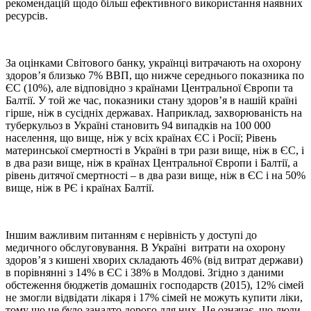
рекомендацій щодо більш ефективного використання наявних
ресурсів.
За оцінками Світового банку, українці витрачають на охорону
здоров’я близько 7% ВВП, що нижче середнього показника по
ЄС (10%), але відповідно з країнами Центральної Європи та
Балтії. У той же час, показники стану здоров’я в нашій країні
гірше, ніж в сусідніх державах. Наприклад, захворюваність на
туберкульоз в Україні становить 94 випадків на 100 000
населення, що вище, ніж у всіх країнах ЄС і Росії; Рівень
материнської смертності в Україні в три рази вище, ніж в ЄС, і
в два рази вище, ніж в країнах Центральної Європи і Балтії, а
рівень дитячої смертності – в два рази вище, ніж в ЄС і на 50%
вище, ніж в РЄ і країнах Балтії.
Іншим важливим питанням є нерівність у доступі до
медичного обслуговування. В Україні витрати на охорону
здоров’я з кишені хворих складають 46% (від витрат держави)
в порівнянні з 14% в ЄС і 38% в Молдові. Згідно з даними
обстеження бюджетів домашніх господарств (2015), 12% сімей
не змогли відвідати лікаря і 17% сімей не можуть купити ліки,
тому що це було занадто дорого для них. Це означає, що люди