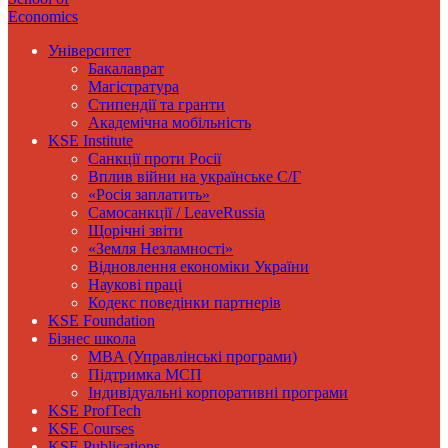
Economics
Університет
Бакалаврат
Магістратура
Стипендії та гранти
Академічна мобільність
KSE Institute
Санкції проти Росії
Вплив війни на українське С/Г
«Росія заплатить»
Самосанкції / LeaveRussia
Щорічні звіти
«Земля Незламності»
Відновлення економіки України
Наукові праці
Кодекс поведінки партнерів
KSE Foundation
Бізнес школа
MBA (Управлінські програми)
Підтримка МСП
Індивідуальні корпоративні програми
KSE ProfTech
KSE Courses
KSE Publications