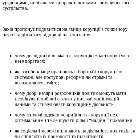
урядовцями, політиками та представниками громадянського
суспільства.
Захід пропонує подивитися на явище корупції з точки зору
науки та дізнатися відповіді на запитання:
чому дослідники вважають корупцію «пасткою» і як з
неї вибратися;
які засоби краще працюють в боротьбі з корупцією:
системні, але поступові реформи чи стрімкі та
всеохоплюючі зміни;
чому добрі наміри розробників політик можуть мати
неочікувані побічні ефекти у вигляді маніпуляцій
даними та стимулювати корупційну діяльність;
чому існуючі індекси «сприйняття» корупції не є
оптимальними та де шукати більш “надійні” показники;
як соціальні мережі впливають на діяльність політиків та
чи сприяють їх прозорості та підзвітності;