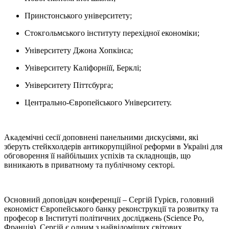
Принстонського університету;
Стокгольмського інституту перехідної економіки;
Університету Джона Хопкінса;
Університету Каліфорніїї, Берклі;
Університету Піттсбурга;
Центрально-Європейського Університету.
Академічні сесії доповнені панельними дискусіями, які
зберуть стейкхолдерів антикорупційної реформи в Україні для
обговорення її найбільших успіхів та складнощів, що
виникають в приватному та публічному секторі.
Основний доповідач конференції – Сергій Гурієв, головний
економіст Європейського банку реконструкції та розвитку та
професор в Інституті політичних досліджень (Science Po,
Франція). Сергій є одним з найвідоміших світових