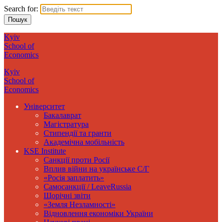
Search for:
Kyiv
School of
Economics
Kyiv
School of
Economics
Університет
Бакалаврат
Магістратура
Стипендії та гранти
Академічна мобільність
KSE Institute
Санкції проти Росії
Вплив війни на українське С/Г
«Росія заплатить»
Самосанкції / LeaveRussia
Щорічні звіти
«Земля Незламності»
Відновлення економіки України