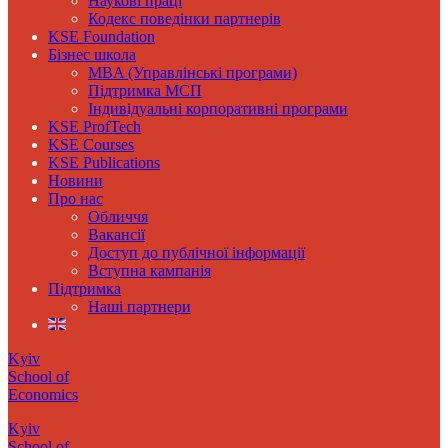
Наукові праці
Кодекс поведінки партнерів
KSE Foundation
Бізнес школа
MBA (Управлінські програми)
Підтримка МСП
Індивідуальні корпоративні програми
KSE ProfTech
KSE Courses
KSE Publications
Новини
Про нас
Обличчя
Вакансії
Доступ до публічної інформації
Вступна кампанія
Підтримка
Наші партнери
Kyiv
School of
Economics
Kyiv
School of