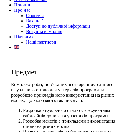
Новини
Про нас
Обличчя
Вакансії
Доступ до публічної інформації
Вступна кампанія
Підтримка
Наші партнери
Предмет
Комплекс робіт, пов’язаних зі створенням єдиного
візуального стилю для матеріалів програми та
розробкою прикладів його використання на різних
носіях, що включають такі послуги:
Розробка візуального стилю з урахуванням
гайдлайнів донора та учасників програми.
Розробка макетів з прикладами використання
стилю на різних носіях.
Передача матеріалів в обумовлених строках і