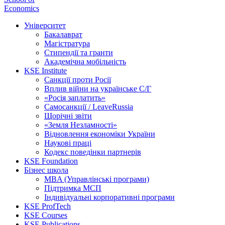
Economics
Університет
Бакалаврат
Магістратура
Стипендії та гранти
Академічна мобільність
KSE Institute
Санкції проти Росії
Вплив війни на українське С/Г
«Росія заплатить»
Самосанкції / LeaveRussia
Щорічні звіти
«Земля Незламності»
Відновлення економіки України
Наукові праці
Кодекс поведінки партнерів
KSE Foundation
Бізнес школа
MBA (Управлінські програми)
Підтримка МСП
Індивідуальні корпоративні програми
KSE ProfTech
KSE Courses
KSE Publications