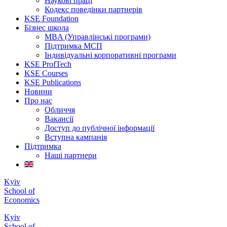
Наукові праці
Кодекс поведінки партнерів
KSE Foundation
Бізнес школа
MBA (Управлінські програми)
Підтримка МСП
Індивідуальні корпоративні програми
KSE ProfTech
KSE Courses
KSE Publications
Новини
Про нас
Обличчя
Вакансії
Доступ до публічної інформації
Вступна кампанія
Підтримка
Наші партнери
Kyiv
School of
Economics
Kyiv
School of