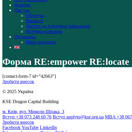
Новини
Про нас
Обличчя
Вакансії
Доступ до публічної інформації
Вступна кампанія
Підтримка
Наші партнери
Форма RE:empower RE:locate 
[contact-form-7 id=”42663″]
Зробити внесок
© 2025 Україна
KSE Dragon Capital Building
м. Київ, вул. Миколи Шпака, 3
Вступ +38 073 248 69 76
Вступ
applyto@kse.org.ua
MBA +38 067
Зробити внесок
Facebook
YouTube
LinkedIn