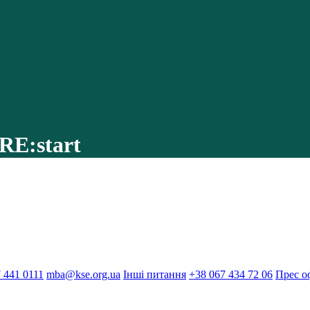
RE:start
 441 0111
mba@kse.org.ua
Інші питання
+38 067 434 72 06
Прес о