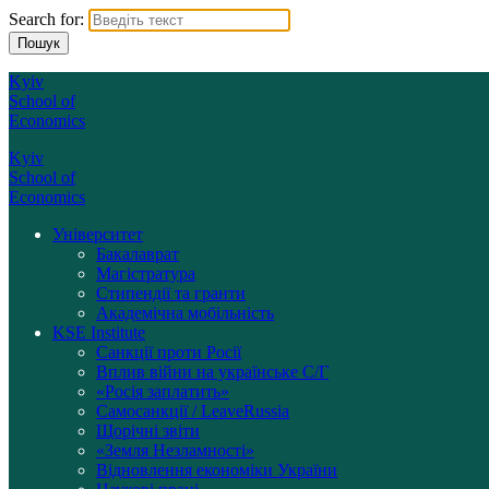
Search for:
Kyiv
School of
Economics
Kyiv
School of
Economics
Університет
Бакалаврат
Магістратура
Стипендії та гранти
Академічна мобільність
KSE Institute
Санкції проти Росії
Вплив війни на українське С/Г
«Росія заплатить»
Самосанкції / LeaveRussia
Щорічні звіти
«Земля Незламності»
Відновлення економіки України