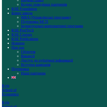
Наукові праці
Кодекс поведінки партнерів
KSE Foundation
Бізнес школа
MBA (Управлінські програми)
Підтримка МСП
Індивідуальні корпоративні програми
KSE ProfTech
KSE Courses
KSE Publications
Новини
Про нас
Обличчя
Вакансії
Доступ до публічної інформації
Вступна кампанія
Підтримка
Наші партнери
Kyiv
School of
Economics
Kyiv
School of