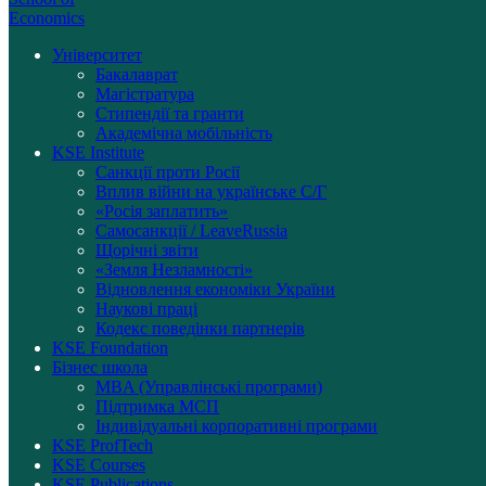
Economics
Університет
Бакалаврат
Магістратура
Стипендії та гранти
Академічна мобільність
KSE Institute
Санкції проти Росії
Вплив війни на українське С/Г
«Росія заплатить»
Самосанкції / LeaveRussia
Щорічні звіти
«Земля Незламності»
Відновлення економіки України
Наукові праці
Кодекс поведінки партнерів
KSE Foundation
Бізнес школа
MBA (Управлінські програми)
Підтримка МСП
Індивідуальні корпоративні програми
KSE ProfTech
KSE Courses
KSE Publications