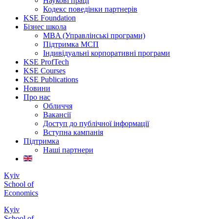
Наукові праці
Кодекс поведінки партнерів
KSE Foundation
Бізнес школа
MBA (Управлінські програми)
Підтримка МСП
Індивідуальні корпоративні програми
KSE ProfTech
KSE Courses
KSE Publications
Новини
Про нас
Обличчя
Вакансії
Доступ до публічної інформації
Вступна кампанія
Підтримка
Наші партнери
Kyiv
School of
Economics
Kyiv
School of