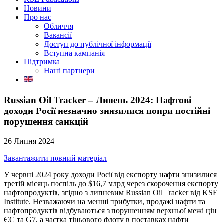
Новини
Про нас
Обличчя
Вакансії
Доступ до публічної інформації
Вступна кампанія
Підтримка
Наші партнери
Russian Oil Tracker – Липень 2024: Нафтові
доходи Росії незначно знизилися попри постійні
порушення санкцій
26 Липня 2024
Завантажити повний матеріал
У червні 2024 року доходи Росії від експорту нафти знизилися
третій місяць поспіль до $16,7 млрд через скорочення експорту
нафтопродуктів, згідно з липневим Russian Oil Tracker від KSE
Institute. Незважаючи на менші прибутки, продажі нафти та
нафтопродуктів відбуваються з порушенням верхньої межі цін
ЄС та G7, а частка тіньового флоту в поставках нафти