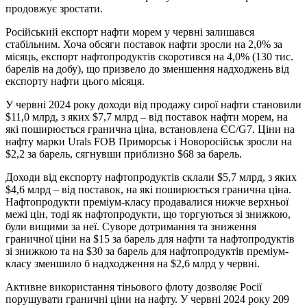
продовжує зростати.
Російський експорт нафти морем у червні залишався
стабільним. Хоча обсяги поставок нафти зросли на 2,0% за
місяць, експорт нафтопродуктів скоротився на 4,0% (130 тис.
барелів на добу), що призвело до зменшення надходжень від
експорту нафти цього місяця.
У червні 2024 року доходи від продажу сирої нафти становили
$11,0 млрд, з яких $7,7 млрд – від поставок нафти морем, на
які поширюється гранична ціна, встановлена ЄС/G7. Ціни на
нафту марки Urals FOB Приморськ і Новоросійськ зросли на
$2,2 за барель, сягнувши приблизно $68 за барель.
Доходи від експорту нафтопродуктів склали $5,7 млрд, з яких
$4,6 млрд – від поставок, на які поширюється гранична ціна.
Нафтопродукти преміум-класу продавалися нижче верхньої
межі цін, тоді як нафтопродукти, що торгуються зі знижкою,
були вищими за неї. Суворе дотримання та зниження
граничної ціни на $15 за барель для нафти та нафтопродуктів
зі знижкою та на $30 за барель для нафтопродуктів преміум-
класу зменшило б надходження на $2,6 млрд у червні.
Активне використання тіньового флоту дозволяє Росії
порушувати граничні ціни на нафту. У червні 2024 року 209