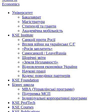
Economics
Університет
Бакалаврат
Магістратура
Стипендії та гранти
Академічна мобільність
KSE Institute
Санкції проти Росії
Вплив війни на українське С/Г
«Росія заплатить»
Самосанкції / LeaveRussia
Щорічні звіти
«Земля Незламності»
Відновлення економіки України
Наукові праці
Кодекс поведінки партнерів
KSE Foundation
Бізнес школа
MBA (Управлінські програми)
Підтримка МСП
Індивідуальні корпоративні програми
KSE ProfTech
KSE Courses
KSE Publications