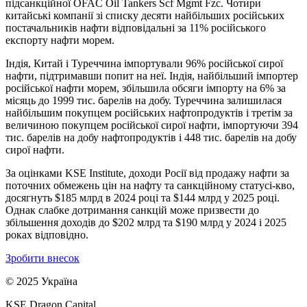
підсанкційної OFAC Oil Tankers Scf Mgmt Fzc. Чотири
китайські компанії зі списку десяти найбільших російських
постачальників нафти відповідальні за 11% російського
експорту нафти морем.
Індія, Китай і Туреччина імпортували 96% російської сирої
нафти, підтримавши попит на неї. Індія, найбільший імпортер
російської нафти морем, збільшила обсяги імпорту на 6% за
місяць до 1999 тис. барелів на добу. Туреччина залишилася
найбільшим покупцем російських нафтопродуктів і третім за
величиною покупцем російської сирої нафти, імпортуючи 394
тис. барелів на добу нафтопродуктів і 448 тис. барелів на добу
сирої нафти.
За оцінками KSE Institute, доходи Росії від продажу нафти за
поточних обмежень цін на нафту та санкційному статусі-кво,
досягнуть $185 млрд в 2024 році та $144 млрд у 2025 році.
Однак слабке дотримання санкцій може призвести до
збільшення доходів до $202 млрд та $190 млрд у 2024 і 2025
роках відповідно.
Зробити внесок
© 2025 Україна
KSE Dragon Capital