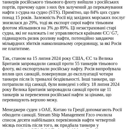
танкерів російського тіньового флоту вийшли з російських
портів, причому один з них був залучений до перекачування
нафти з судна на судно (STS). Примітно, що 84% цих суден
понад 15 років. Залежність Росії від західних морських послуг
знизилася до 29%, тоді як експорт сирої нафти тіньовим
флотом збільшився на 3% до 89%. Ці незастраховані старі
судна, які не належать і не управляються країнами ЄС/ G7,
підвищують ризик розливу нафти, потенційно завдаючи
мільярдних збитків навколишньому середовищу, за які Росія
не платитиме.
Так, станом на 15 липня 2024 року США, ЄС та Велика
Британія запровадили санкції проти 55 танкерів тіньового
флоту, які експортували російську нафту. Росія випробувала
вплив цих санкцій, повернувши до експлуатації чотири
танкери після їх тривалої бездіяльності. Інші танкери, що
потрапили під санкції, були виведені з обігу. 18 липня 2024
року Велика Британія запровадила санкції проти ще 11
танкерів за перевезення російської нафти за цінами, що
перевищують верхню межу.
Менеджери суден з ОАЕ, Китаю та Греції допомагають Росії
обходити санкції. Stream Ship Management Fzco очолила
список десяти найбільших перевізників нафти четвертий
місяць поспіль після того, як придбала танкери у