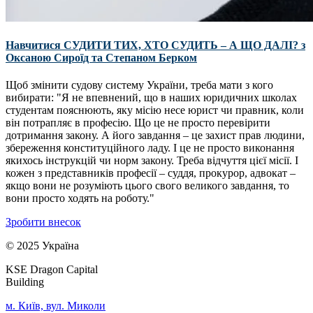
Навчитися СУДИТИ ТИХ, ХТО СУДИТЬ – А ЩО ДАЛІ? з
Оксаною Сироїд та Степаном Берком
Щоб змінити судову систему України, треба мати з кого
вибирати: "Я не впевнений, що в наших юридичних школах
студентам пояснюють, яку місію несе юрист чи правник, коли
він потрапляє в професію. Що це не просто перевірити
дотримання закону. А його завдання – це захист прав людини,
збереження конституційного ладу. І це не просто виконання
якихось інструкцій чи норм закону. Треба відчуття цієї місії. І
кожен з представників професії – суддя, прокурор, адвокат –
якщо вони не розуміють цього свого великого завдання, то
вони просто ходять на роботу."
Зробити внесок
© 2025 Україна
KSE Dragon Capital
Building
м. Київ, вул. Миколи