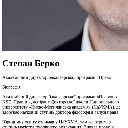
Степан Берко
Академічний директор бакалаврської програми «Право»
Біографія
Академічний директор бакалаврської програми «Право» в
KSE. Правник, аспірант Докторської школи Національного
університету «Києво-Могилянська академія» (НаУКМА), де
здобуває науковий ступінь доктора філософії в галузі права.
Юридичну освіту отримав у НаУКМА, там же отримав
ступінь магістра публічного врядування. Вивчав право у