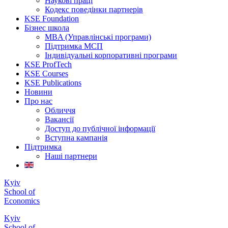
Наукові праці
Кодекс поведінки партнерів
KSE Foundation
Бізнес школа
MBA (Управлінські програми)
Підтримка МСП
Індивідуальні корпоративні програми
KSE ProfTech
KSE Courses
KSE Publications
Новини
Про нас
Обличчя
Вакансії
Доступ до публічної інформації
Вступна кампанія
Підтримка
Наші партнери
Kyiv
School of
Economics
Kyiv
School of