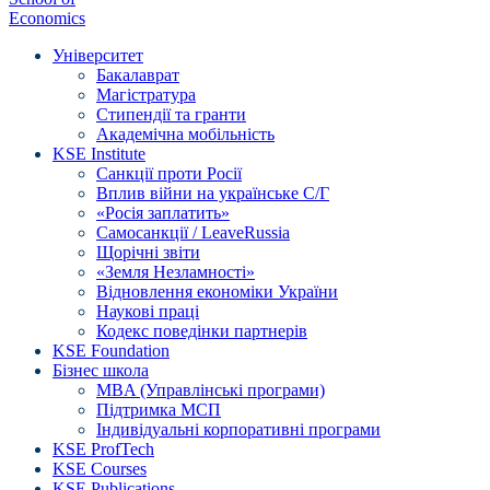
Economics
Університет
Бакалаврат
Магістратура
Стипендії та гранти
Академічна мобільність
KSE Institute
Санкції проти Росії
Вплив війни на українське С/Г
«Росія заплатить»
Самосанкції / LeaveRussia
Щорічні звіти
«Земля Незламності»
Відновлення економіки України
Наукові праці
Кодекс поведінки партнерів
KSE Foundation
Бізнес школа
MBA (Управлінські програми)
Підтримка МСП
Індивідуальні корпоративні програми
KSE ProfTech
KSE Courses
KSE Publications