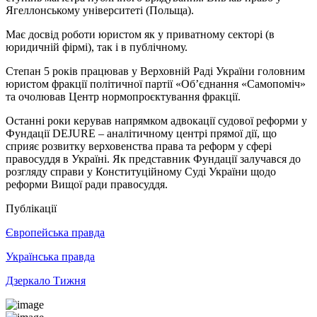
Ягеллонському університеті (Польща).
Має досвід роботи юристом як у приватному секторі (в
юридичній фірмі), так і в публічному.
Степан 5 років працював у Верховній Раді України головним
юристом фракції політичної партії «Об’єднання «Самопоміч»
та очолював Центр нормопроєктування фракції.
Останні роки керував напрямком адвокації судової реформи у
Фундації DEJURE – аналітичному центрі прямої дії, що
сприяє розвитку верховенства права та реформ у сфері
правосуддя в Україні. Як представник Фундації залучався до
розгляду справи у Конституційному Суді України щодо
реформи Вищої ради правосуддя.
Публікації
Європейська правда
Українська правда
Дзеркало Тижня