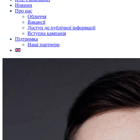
Новини
Про нас
Обличчя
Вакансії
Доступ до публічної інформації
Вступна кампанія
Підтримка
Наші партнери