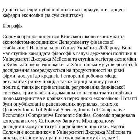
Доцент кафедри публічної політики і врядування, доцент
кафедри економіки (за сумісництвом)
Біографія
Соломія
працює доцентом Київської школи економіки та
економістом-дослідником Департаменту фінансової
стабільності Національного банку України з 2020 року. Вона
має ступінь кандидата філософії в галузі державної політики в
Університеті Джорджа Мейсона та ступінь магістра економіки
в Київській школі економіки та Х’юст
онському університеті. Її
дослідження зосереджуються на продуктивності на рівні
фірми, доступі до кредитів і створенні робочих місць,
результатах ринку праці, а також оцінці впливу різних
політик, таких як приватизація, регулювання банківської
системи, криміналізація домашнього насильства та політика
щодо материнства в країнах з перехідною економікою. Її статті
були опубліковані в рецензованих журналах, таких як
Quarterly Journal of Political Science, Journal of Comparative
Economics і Comparative Economic Studies. Соломія працювала
консультантом у Світовому банку та Міжнародному
дослідницькому інституті продовольчої політики. Наразі
Соломія є дослідником в Університеті Джорджа Мейсона та
викладає економіку праці на економічному факультеті