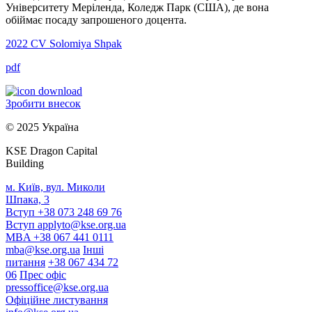
Університету Меріленда, Коледж Парк (США), де вона
обіймає посаду запрошеного доцента.
2022
CV Solomiya Shpak
pdf
Зробити внесок
© 2025 Україна
KSE Dragon Capital
Building
м. Київ, вул. Миколи
Шпака, 3
Вступ +38 073 248 69 76
Вступ
applyto@kse.org.ua
MBA +38 067 441 0111
mba@kse.org.ua
Інші
питання
+38 067 434 72
06
Прес офіс
pressoffice@kse.org.ua
Офіційне листування