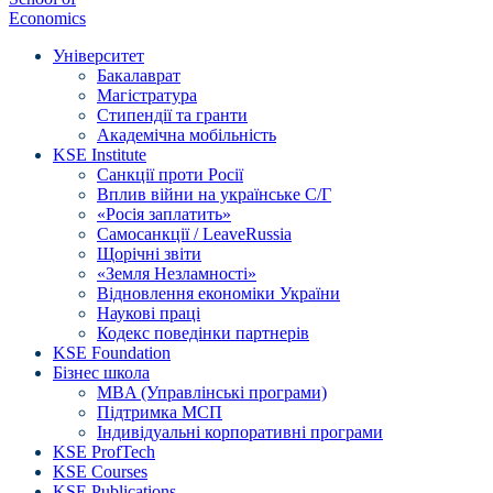
Economics
Університет
Бакалаврат
Магістратура
Стипендії та гранти
Академічна мобільність
KSE Institute
Санкції проти Росії
Вплив війни на українське С/Г
«Росія заплатить»
Самосанкції / LeaveRussia
Щорічні звіти
«Земля Незламності»
Відновлення економіки України
Наукові праці
Кодекс поведінки партнерів
KSE Foundation
Бізнес школа
MBA (Управлінські програми)
Підтримка МСП
Індивідуальні корпоративні програми
KSE ProfTech
KSE Courses
KSE Publications