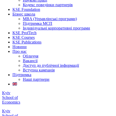
Наукові праці
Кодекс поведінки партнерів
KSE Foundation
Бізнес школа
MBA (Управлінські програми)
Підтримка МСП
Індивідуальні корпоративні програми
KSE ProfTech
KSE Courses
KSE Publications
Новини
Про нас
Обличчя
Вакансії
Доступ до публічної інформації
Вступна кампанія
Підтримка
Наші партнери
Kyiv
School of
Economics
Kyiv
School of