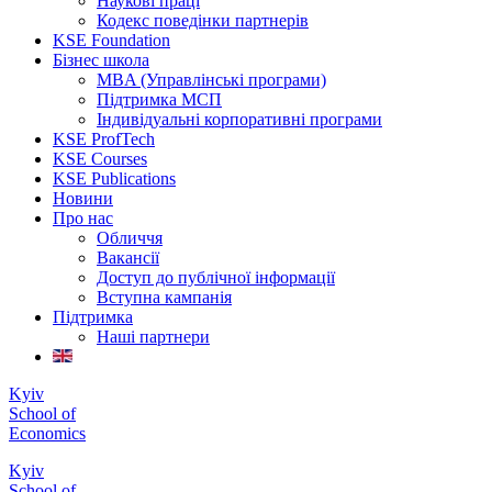
Наукові праці
Кодекс поведінки партнерів
KSE Foundation
Бізнес школа
MBA (Управлінські програми)
Підтримка МСП
Індивідуальні корпоративні програми
KSE ProfTech
KSE Courses
KSE Publications
Новини
Про нас
Обличчя
Вакансії
Доступ до публічної інформації
Вступна кампанія
Підтримка
Наші партнери
Kyiv
School of
Economics
Kyiv
School of