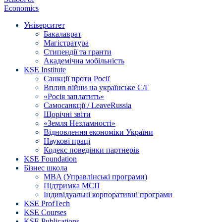
Economics
Університет
Бакалаврат
Магістратура
Стипендії та гранти
Академічна мобільність
KSE Institute
Санкції проти Росії
Вплив війни на українське С/Г
«Росія заплатить»
Самосанкції / LeaveRussia
Щорічні звіти
«Земля Незламності»
Відновлення економіки України
Наукові праці
Кодекс поведінки партнерів
KSE Foundation
Бізнес школа
MBA (Управлінські програми)
Підтримка МСП
Індивідуальні корпоративні програми
KSE ProfTech
KSE Courses
KSE Publications