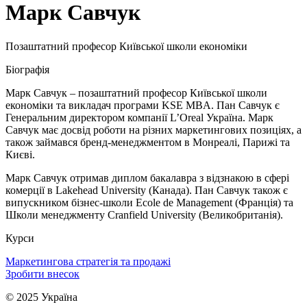
Марк Савчук
Позаштатний професор Київської школи економіки
Біографія
Марк Савчук – позаштатний професор Київської школи
економіки та викладач програми KSE MBA. Пан Савчук є
Генеральним директором компанії L’Oreal Україна. Марк
Савчук має досвід роботи на різних маркетингових позиціях, а
також займався бренд-менеджментом в Монреалі, Парижі та
Києві.
Марк Савчук отримав диплом бакалавра з відзнакою в сфері
комерції в Lakehead University (Канада). Пан Савчук також є
випускником бізнес-школи Ecole de Management (Франція) та
Школи менеджменту Cranfield University (Великобританія).
Курси
Маркетингова стратегія та продажі
Зробити внесок
© 2025 Україна