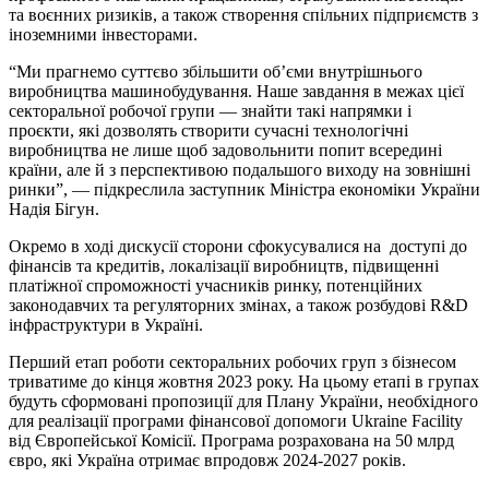
та воєнних ризиків, а також створення спільних підприємств з
іноземними інвесторами.
“Ми прагнемо суттєво збільшити об’єми внутрішнього
виробництва машинобудування. Наше завдання в межах цієї
секторальної робочої групи — знайти такі напрямки і
проєкти, які дозволять створити сучасні технологічні
виробництва не лише щоб задовольнити попит всередині
країни, але й з перспективою подальшого виходу на зовнішні
ринки”, — підкреслила заступник Міністра економіки України
Надія Бігун.
Окремо в ході дискусії сторони сфокусувалися на доступі до
фінансів та кредитів, локалізації виробництв, підвищенні
платіжної спроможності учасників ринку, потенційних
законодавчих та регуляторних змінах, а також розбудові R&D
інфраструктури в Україні.
Перший етап роботи секторальних робочих груп з бізнесом
триватиме до кінця жовтня 2023 року. На цьому етапі в групах
будуть сформовані пропозиції для Плану України, необхідного
для реалізації програми фінансової допомоги Ukraine Facility
від Європейської Комісії. Програма розрахована на 50 млрд
євро, які Україна отримає впродовж 2024-2027 років.