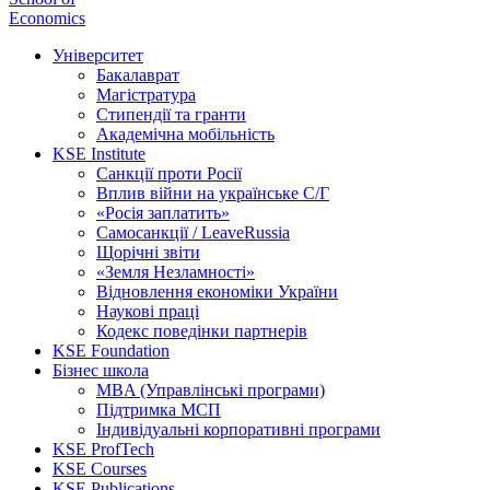
Economics
Університет
Бакалаврат
Магістратура
Стипендії та гранти
Академічна мобільність
KSE Institute
Санкції проти Росії
Вплив війни на українське С/Г
«Росія заплатить»
Самосанкції / LeaveRussia
Щорічні звіти
«Земля Незламності»
Відновлення економіки України
Наукові праці
Кодекс поведінки партнерів
KSE Foundation
Бізнес школа
MBA (Управлінські програми)
Підтримка МСП
Індивідуальні корпоративні програми
KSE ProfTech
KSE Courses
KSE Publications