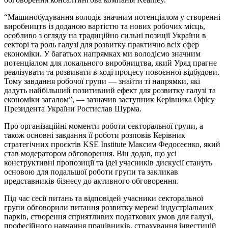
“Машинобудування володіє значним потенціалом у створенні
виробництв із доданою вартістю та нових робочих місць,
особливо з огляду на традиційно сильні позиції України в
секторі та роль галузі для розвитку практично всіх сфер
економіки. У багатьох напрямках ми володіємо значним
потенціалом для локального виробництва, який Уряд прагне
реалізувати та розвивати в ході процесу повоєнної відбудови.
Тому завдання робочої групи — знайти ті напрямки, які
дадуть найбільший позитивний ефект для розвитку галузі та
економіки загалом”, — зазначив заступник Керівника Офісу
Президента України Ростислав Шурма.
Про організаційні моменти роботи секторальної групи, а
також основні завдання її роботи розповів Керівник
стратегічних проєктів KSE Institute Максим Федосеєнко, який
став модератором обговорення. Він додав, що усі
конструктивні пропозиції та ідеї учасників дискусії стануть
основою для подальшої роботи групи та закликав
представників бізнесу до активного обговорення.
Під час сесії питань та відповідей учасники секторальної
групи обговорили питання розвитку мережі індустріальних
парків, створення сприятливих податкових умов для галузі,
професійного навчання працівників, страхування інвестицій