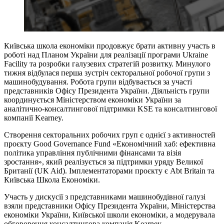
Київська школа економіки продовжує брати активну участь в
роботі над Планом України для реалізації програми Ukraine
Facility та розробки галузевих стратегій розвитку. Минулого
тижня відбулася перша зустріч секторальної робочої групи з
машинобудування. Робота групи відбувається за участі
представників Офісу Президента України. Діяльність групи
координується Міністерством економіки України за
аналітично-консалтингової підтримки KSE та консалтингової
компанії Kearney.
Створення секторальних робочих груп є однієї з активностей
проєкту Good Governance Fund «Економічний хаб: ефективна
політика управління публічними фінансами та візія
зростання», який реалізується за підтримки уряду Великої
Британії (UK Aid). Імплементаторами проєкту є Abt Britain та
Київська Школа Економіки.
Участь у дискусії з представниками машинобудівної галузі
взяли представники Офісу Президента України, Міністерства
економіки України, Київської школи економіки, а модерувала
обговорення консалтингова компанія Kearney.