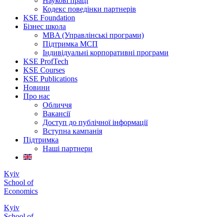
Наукові праці
Кодекс поведінки партнерів
KSE Foundation
Бізнес школа
MBA (Управлінські програми)
Підтримка МСП
Індивідуальні корпоративні програми
KSE ProfTech
KSE Courses
KSE Publications
Новини
Про нас
Обличчя
Вакансії
Доступ до публічної інформації
Вступна кампанія
Підтримка
Наші партнери
Kyiv
School of
Economics
Kyiv
School of