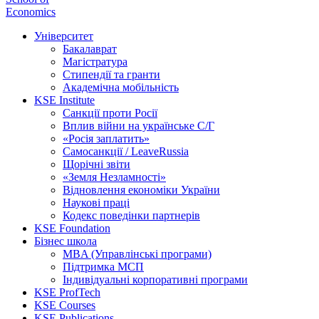
Economics
Університет
Бакалаврат
Магістратура
Стипендії та гранти
Академічна мобільність
KSE Institute
Санкції проти Росії
Вплив війни на українське С/Г
«Росія заплатить»
Самосанкції / LeaveRussia
Щорічні звіти
«Земля Незламності»
Відновлення економіки України
Наукові праці
Кодекс поведінки партнерів
KSE Foundation
Бізнес школа
MBA (Управлінські програми)
Підтримка МСП
Індивідуальні корпоративні програми
KSE ProfTech
KSE Courses
KSE Publications