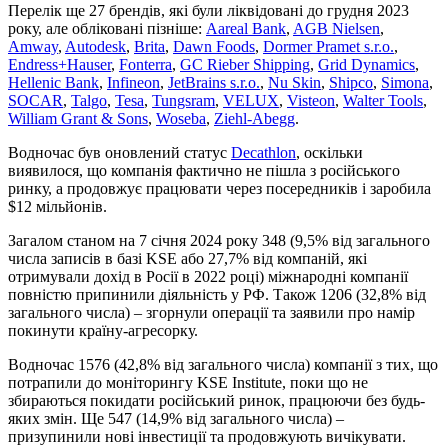
Перелік ще 27 брендів, які були ліквідовані до грудня 2023
року, але обліковані пізніше:
Aareal Bank
,
AGB Nielsen
,
Amway
,
Autodesk
,
Brita
,
Dawn Foods
,
Dormer Pramet s.r.o.
,
Endress+Hauser
,
Fonterra
,
GC Rieber Shipping
,
Grid Dynamics
,
Hellenic Bank
,
Infineon
,
JetBrains s.r.o.
,
Nu Skin
,
Shipco
,
Simona
,
SOCAR
,
Talgo
,
Tesa
,
Tungsram
,
VELUX
,
Visteon
,
Walter Tools
,
William Grant & Sons
,
Woseba
,
Ziehl-Abegg
.
Водночас був оновлений статус
Decathlon
, оскільки
виявилося, що компанія фактично не пішла з російського
ринку, а продовжує працювати через посередників і заробила
$12 мільйонів.
Загалом станом на 7 січня 2024 року 348 (9,5% від загального
числа записів в базі KSE або 27,7% від компаній, які
отримували дохід в Росії в 2022 році) міжнародні компанії
повністю припинили діяльність у РФ. Також 1206 (32,8% від
загального числа) – згорнули операції та заявили про намір
покинути країну-агресорку.
Водночас 1576 (42,8% від загального числа) компанії з тих, що
потрапили до моніторингу KSE Institute, поки що не
збираються покидати російський ринок, працюючи без будь-
яких змін. Ще 547 (14,9% від загального числа) –
призупинили нові інвестиції та продовжують вичікувати.