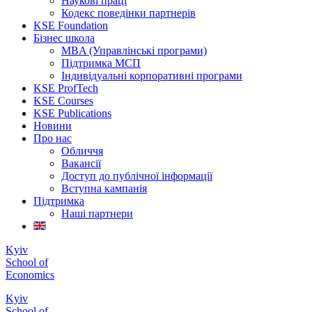
Наукові праці
Кодекс поведінки партнерів
KSE Foundation
Бізнес школа
MBA (Управлінські програми)
Підтримка МСП
Індивідуальні корпоративні програми
KSE ProfTech
KSE Courses
KSE Publications
Новини
Про нас
Обличчя
Вакансії
Доступ до публічної інформації
Вступна кампанія
Підтримка
Наші партнери
Kyiv
School of
Economics
Kyiv
School of