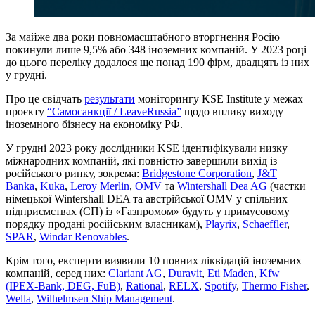
За майже два роки повномасштабного вторгнення Росію
покинули лише 9,5% або 348 іноземних компаній. У 2023 році
до цього переліку додалося ще понад 190 фірм, двадцять із них
у грудні.
Про це свідчать
результати
моніторингу KSE Institute у межах
проєкту
“Самосанкції / LeaveRussia”
щодо впливу виходу
іноземного бізнесу на економіку РФ.
У грудні 2023 року дослідники KSE ідентифікували низку
міжнародних компаній, які повністю завершили вихід із
російського ринку, зокрема:
Bridgestone Corporation
,
J&T
Banka
,
Kuka
,
Leroy Merlin
,
OMV
та
Wintershall Dea AG
(частки
німецької Wintershall DEA та австрійської OMV у спільних
підприємствах (СП) із «Газпромом» будуть у примусовому
порядку продані російським власникам),
Playrix
,
Schaeffler
,
SPAR
,
Windar Renovables
.
Крім того, експерти виявили 10 повних ліквідацій іноземних
компаній, серед них:
Clariant AG
,
Duravit
,
Eti Maden
,
Kfw
(IPEX-Bank, DEG, FuB)
,
Rational
,
RELX
,
Spotify
,
Thermo Fisher
,
Wella
,
Wilhelmsen Ship Management
.