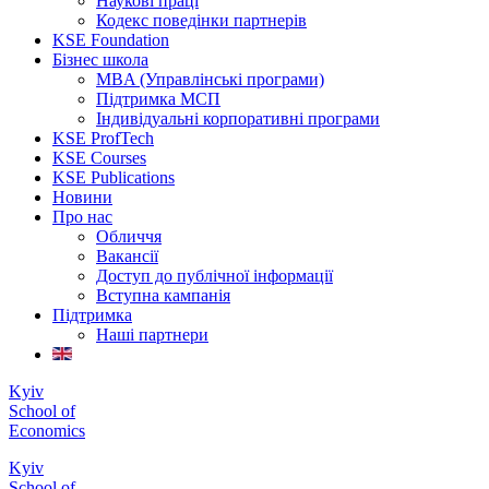
Наукові праці
Кодекс поведінки партнерів
KSE Foundation
Бізнес школа
MBA (Управлінські програми)
Підтримка МСП
Індивідуальні корпоративні програми
KSE ProfTech
KSE Courses
KSE Publications
Новини
Про нас
Обличчя
Вакансії
Доступ до публічної інформації
Вступна кампанія
Підтримка
Наші партнери
Kyiv
School of
Economics
Kyiv
School of