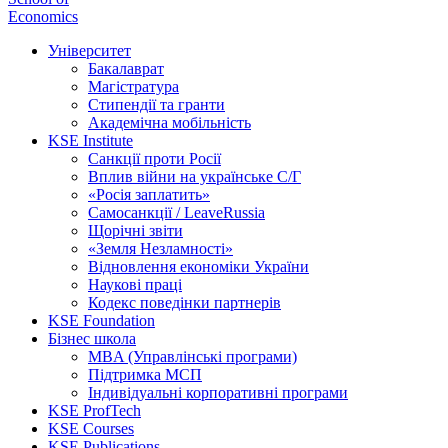
Economics
Університет
Бакалаврат
Магістратура
Стипендії та гранти
Академічна мобільність
KSE Institute
Санкції проти Росії
Вплив війни на українське С/Г
«Росія заплатить»
Самосанкції / LeaveRussia
Щорічні звіти
«Земля Незламності»
Відновлення економіки України
Наукові праці
Кодекс поведінки партнерів
KSE Foundation
Бізнес школа
MBA (Управлінські програми)
Підтримка МСП
Індивідуальні корпоративні програми
KSE ProfTech
KSE Courses
KSE Publications