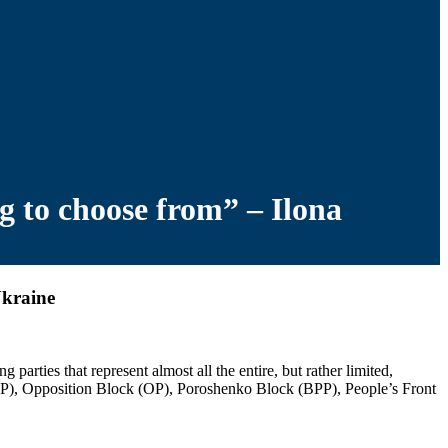
g to choose from” – Ilona
Ukraine
arties that represent almost all the entire, but rather limited,
(RP), Opposition Block (OP), Poroshenko Block (BPP), People’s Front