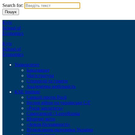
Search for:
Kyiv
School of
Economics
Kyiv
School of
Economics
Університет
Бакалаврат
Магістратура
Стипендії та гранти
Академічна мобільність
KSE Institute
Санкції проти Росії
Вплив війни на українське С/Г
«Росія заплатить»
Самосанкції / LeaveRussia
Щорічні звіти
«Земля Незламності»
Відновлення економіки України