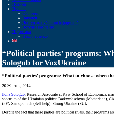
Новини
Про нас
Обличчя
Вакансії
Доступ до публічної інформації
Вступна кампанія
Підтримка
Наші партнери
“Political parties’ programs: W
Sologub for VoxUkraine
“Political parties’ programs: What to choose when th
20 Жовтня, 2014
Ilona Sologub
, Research Associate at Kyiv School of Economics, made t
spectrum of the Ukrainian politics: Batkyvshschyna (Motherland), C
(PF), Samopomich (Self-help), Strong Ukraine (SU).
Despite the fact that these parties are political rivals, their programs ar