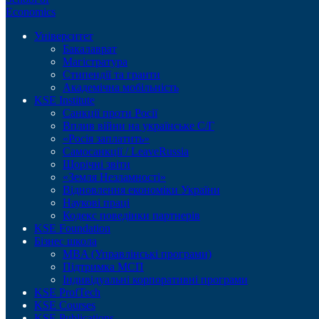
Economics
Університет
Бакалаврат
Магістратура
Стипендії та гранти
Академічна мобільність
KSE Institute
Санкції проти Росії
Вплив війни на українське С/Г
«Росія заплатить»
Самосанкції / LeaveRussia
Щорічні звіти
«Земля Незламності»
Відновлення економіки України
Наукові праці
Кодекс поведінки партнерів
KSE Foundation
Бізнес школа
MBA (Управлінські програми)
Підтримка МСП
Індивідуальні корпоративні програми
KSE ProfTech
KSE Courses
KSE Publications