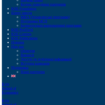
Наукові праці
Кодекс поведінки партнерів
KSE Foundation
Бізнес школа
MBA (Управлінські програми)
Підтримка МСП
Індивідуальні корпоративні програми
KSE ProfTech
KSE Courses
KSE Publications
Новини
Про нас
Обличчя
Вакансії
Доступ до публічної інформації
Вступна кампанія
Підтримка
Наші партнери
Kyiv
School of
Economics
Kyiv
School of