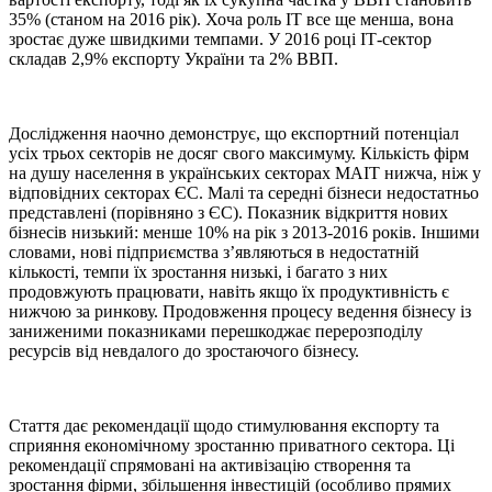
35% (станом на 2016 рік). Хоча роль ІТ все ще менша, вона
зростає дуже швидкими темпами. У 2016 році ІТ-сектор
складав 2,9% експорту України та 2% ВВП.
Дослідження наочно демонструє, що експортний потенціал
усіх трьох секторів не досяг свого максимуму. Кількість фірм
на душу населення в українських секторах MAIT нижча, ніж у
відповідних секторах ЄС. Малі та середні бізнеси недостатньо
представлені (порівняно з ЄС). Показник відкриття нових
бізнесів низький: менше 10% на рік з 2013-2016 років. Іншими
словами, нові підприємства з’являються в недостатній
кількості, темпи їх зростання низькі, і багато з них
продовжують працювати, навіть якщо їх продуктивність є
нижчою за ринкову. Продовження процесу ведення бізнесу із
заниженими показниками перешкоджає перерозподілу
ресурсів від невдалого до зростаючого бізнесу.
Стаття дає рекомендації щодо стимулювання експорту та
сприяння економічному зростанню приватного сектора. Ці
рекомендації спрямовані на активізацію створення та
зростання фірми, збільшення інвестицій (особливо прямих