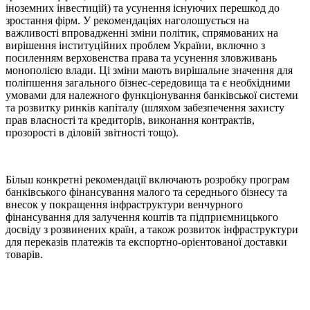
іноземних інвестицій) та усунення існуючих перешкод до
зростання фірм. У рекомендаціях наголошується на
важливості впровадженні зміни політик, спрямованих на
вирішення інституційних проблем України, включно з
посиленням верховенства права та усунення зловживань
монополією влади. Ці зміни мають вирішальне значення для
поліпшення загального бізнес-середовища та є необхідними
умовами для належного функціонування банківської системи
та розвитку ринків капіталу (шляхом забезпечення захисту
прав власності та кредиторів, виконання контрактів,
прозорості в діловій звітності тощо).
Більш конкретні рекомендації включають розробку програм
банківського фінансування малого та середнього бізнесу та
внесок у покращення інфраструктури венчурного
фінансування для залучення коштів та підприємницького
досвіду з розвинених країн, а також розвиток інфраструктури
для переказів платежів та експортно-орієнтованої доставки
товарів.