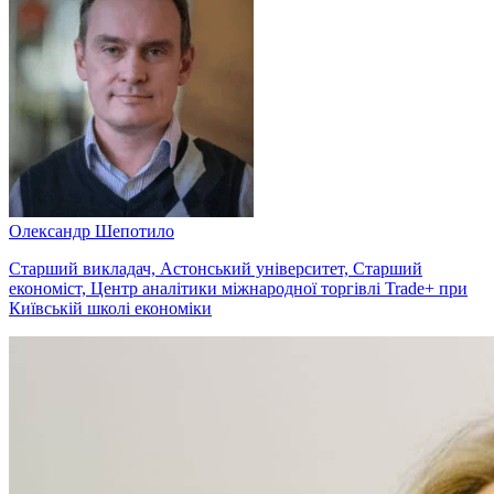
Олександр Шепотило
Старший викладач, Астонський університет, Старший
економіст, Центр аналітики міжнародної торгівлі Trade+ при
Київській школі економіки