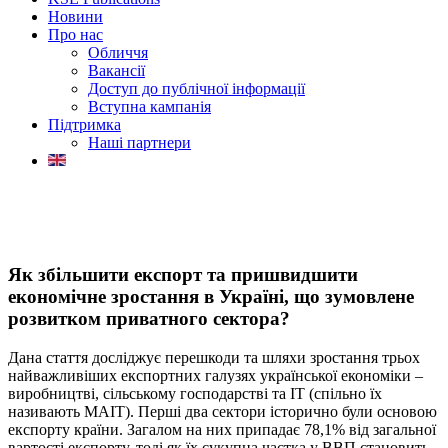
Новини
Про нас
Обличчя
Вакансії
Доступ до публічної інформації
Вступна кампанія
Підтримка
Наші партнери
Як збільшити експорт та пришвидшити
економічне зростання в Україні, що зумовлене
розвитком приватного сектора?
Дана стаття досліджує перешкоди та шляхи зростання трьох
найважливіших експортних галузях української економіки –
виробництві, сільському господарстві та ІТ (спільно їх
називають MAIT). Перші два сектори історично були основою
експорту країни. Загалом на них припадає 78,1% від загальної
вартості експорту, тоді як їх сукупна частка у ВВП становить