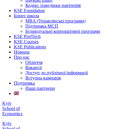
Наукові праці
Кодекс поведінки партнерів
KSE Foundation
Бізнес школа
MBA (Управлінські програми)
Підтримка МСП
Індивідуальні корпоративні програми
KSE ProfTech
KSE Courses
KSE Publications
Новини
Про нас
Обличчя
Вакансії
Доступ до публічної інформації
Вступна кампанія
Підтримка
Наші партнери
Kyiv
School of
Economics
Kyiv
School of