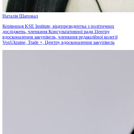
Наталія Шаповал
Керівниця KSE Institute, віцепрезидентка з політичних
досліджень, членкиня Консультативної ради Центру
вдосконалення закупівель, членкиня редакційної колегії
VoxUkraine, Trade +, Центру вдосконалення закупівель