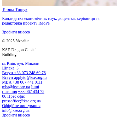
Тетяна Тищук
Кандидатка економічних наук, доцентка, керівниця та
редакторка проекту IMoРe
Зробити внесок
© 2025 Україна
KSE Dragon Capital
Building
м. Київ, вул. Миколи
Шпака, 3
Вступ +38 073 248 69 76
Вступ
applyto@kse.org.ua
MBA +38 067 441 0111
mba@kse.org.ua
Інші
питання
+38 067 434 72
06
Прес офіс
pressoffice@kse.org.ua
Офіційне листування
info@kse.org.ua
Зробити внесок