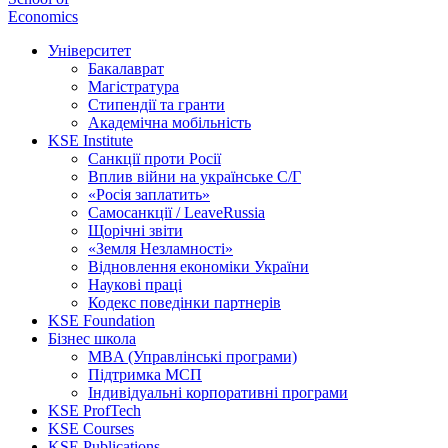
Economics
Університет
Бакалаврат
Магістратура
Стипендії та гранти
Академічна мобільність
KSE Institute
Санкції проти Росії
Вплив війни на українське С/Г
«Росія заплатить»
Самосанкції / LeaveRussia
Щорічні звіти
«Земля Незламності»
Відновлення економіки України
Наукові праці
Кодекс поведінки партнерів
KSE Foundation
Бізнес школа
MBA (Управлінські програми)
Підтримка МСП
Індивідуальні корпоративні програми
KSE ProfTech
KSE Courses
KSE Publications