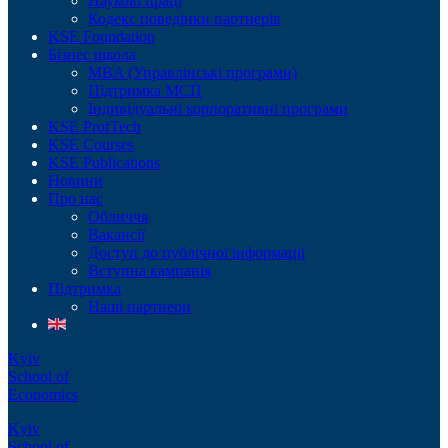
Наукові праці
Кодекс поведінки партнерів
KSE Foundation
Бізнес школа
MBA (Управлінські програми)
Підтримка МСП
Індивідуальні корпоративні програми
KSE ProfTech
KSE Courses
KSE Publications
Новини
Про нас
Обличчя
Вакансії
Доступ до публічної інформації
Вступна кампанія
Підтримка
Наші партнери
Kyiv
School of
Economics
Kyiv
School of