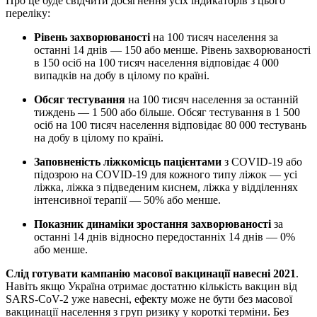
Про це буде свідчити досягнення усіх індикаторів з цього
переліку:
Рівень захворюваності
на 100 тисяч населення за
останні 14 днів — 150 або менше. Рівень захворюваності
в 150 осіб на 100 тисяч населення відповідає 4 000
випадків на добу в цілому по країні.
Обсяг тестування
на 100 тисяч населення за останній
тиждень — 1 500 або більше. Обсяг тестування в 1 500
осіб на 100 тисяч населення відповідає 80 000 тестувань
на добу в цілому по країні.
Заповненість ліжкомісць пацієнтами
з COVID-19 або
підозрою на COVID-19 для кожного типу ліжок — усі
ліжка, ліжка з підведеним киснем, ліжка у відділеннях
інтенсивної терапії — 50% або менше.
Показник динаміки зростання захворюваності
за
останні 14 днів відносно передостанніх 14 днів — 0%
або менше.
Слід готувати кампанію масової вакцинації навесні 2021
.
Навіть якщо Україна отримає достатню кількість вакцин від
SARS-CoV-2 уже навесні, ефекту може не бути без масової
вакцинації населення з груп ризику у короткі терміни. Без