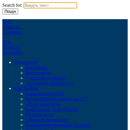
Search for:
Kyiv
School of
Economics
Kyiv
School of
Economics
Університет
Бакалаврат
Магістратура
Стипендії та гранти
Академічна мобільність
KSE Institute
Санкції проти Росії
Вплив війни на українське С/Г
«Росія заплатить»
Самосанкції / LeaveRussia
Щорічні звіти
«Земля Незламності»
Відновлення економіки України