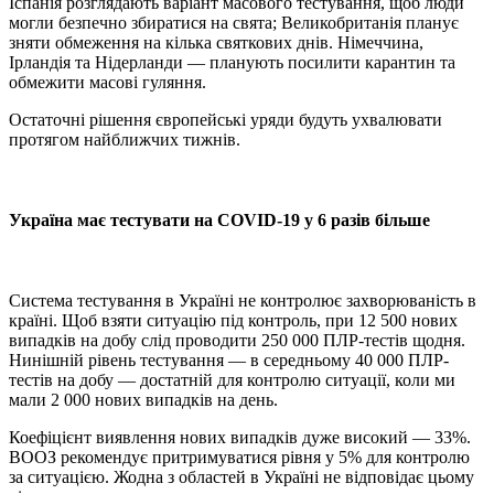
Іспанія розглядають варіант масового тестування, щоб люди
могли безпечно збиратися на свята; Великобританія планує
зняти обмеження на кілька святкових днів. Німеччина,
Ірландія та Нідерланди — планують посилити карантин та
обмежити масові гуляння.
Остаточні рішення європейські уряди будуть ухвалювати
протягом найближчих тижнів.
Україна має тестувати на COVID-19 у 6 разів більше
Система тестування в Україні не контролює захворюваність в
країні. Щоб взяти ситуацію під контроль, при 12 500 нових
випадків на добу слід проводити 250 000 ПЛР-тестів щодня.
Нинішній рівень тестування — в середньому 40 000 ПЛР-
тестів на добу — достатній для контролю ситуації, коли ми
мали 2 000 нових випадків на день.
Коефіцієнт виявлення нових випадків дуже високий — 33%.
ВООЗ рекомендує притримуватися рівня у 5% для контролю
за ситуацією. Жодна з областей в Україні не відповідає цьому