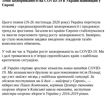
Темп захворюваності на COVID-19 в Україні найвищий у
Європі
Цього тижня (19-26 листопада 2020 року) Україна перетнула
позначку середньоєвропейської захворюваності і продовжує
тренд на зростання. Загалом всі країни Європи стабілізувалися
та змогли переломити тренд росту захворюваності. Імовірно,
це стало можливим завдяки введенню локдаунів та/або
комплексних обмежень.
У той же час в Україні росте захворюваність на COVID-19. Ми
і далі тримаємося в п’ятірці європейських країн з найбільш
критичною ситуацією.
«В Україні стрімко зростає кількість нових випадків COVID-
19. Ми залишаємося другими за цим показником після Польщі,
що уже майже місяць у найбільш критичній ситуації. За
обсягом тестування ми й далі — найгірші у Європі», —
підкреслює Павло Ковтонюк, керівник Центру економіки
охорони здоров’я Київської школи економіки, заступник
міністра охорони здоров’я України у 2016-2019 роках.