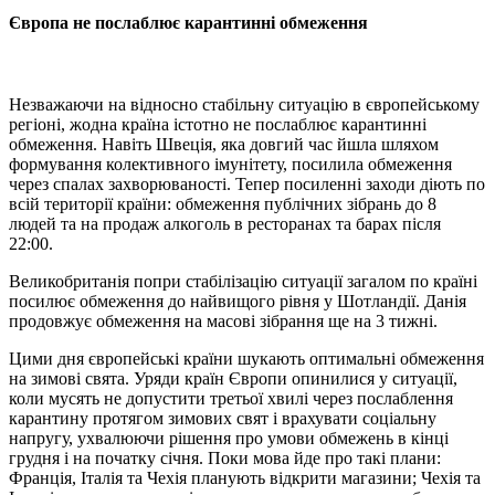
Європа не послаблює карантинні обмеження
Незважаючи на відносно стабільну ситуацію в європейському
регіоні, жодна країна істотно не послаблює карантинні
обмеження. Навіть Швеція, яка довгий час йшла шляхом
формування колективного імунітету, посилила обмеження
через спалах захворюваності. Тепер посиленні заходи діють по
всій території країни: обмеження публічних зібрань до 8
людей та на продаж алкоголь в ресторанах та барах після
22:00.
Великобританія попри стабілізацію ситуації загалом по країні
посилює обмеження до найвищого рівня у Шотландії. Данія
продовжує обмеження на масові зібрання ще на 3 тижні.
Цими дня європейські країни шукають оптимальні обмеження
на зимові свята. Уряди країн Європи опинилися у ситуації,
коли мусять не допустити третьої хвилі через послаблення
карантину протягом зимових свят і врахувати соціальну
напругу, ухвалюючи рішення про умови обмежень в кінці
грудня і на початку січня. Поки мова йде про такі плани:
Франція, Італія та Чехія планують відкрити магазини; Чехія та