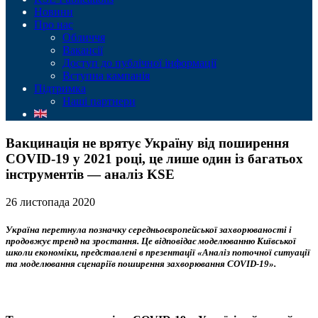
Новини
Про нас
Обличчя
Вакансії
Доступ до публічної інформації
Вступна кампанія
Підтримка
Наші партнери
Вакцинація не врятує Україну від поширення
COVID-19 у 2021 році, це лише один із багатьох
інструментів — аналіз KSE
26 листопада 2020
Україна перетнула позначку середньоєвропейської захворюваності і
продовжує тренд на зростання. Це відповідає моделюванню Київської
школи економіки, представлені в презентації «Аналіз поточної ситуації
та моделювання сценаріїв поширення захворювання COVID-19».