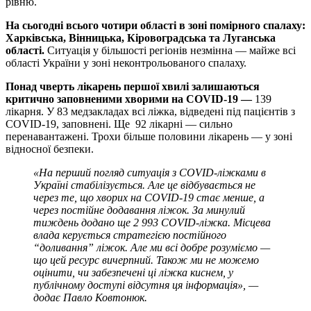
рівню.
На сьогодні всього чотири області в зоні помірного спалаху:
Харківська, Вінницька, Кіровоградська та Луганська
області.
Ситуація у більшості регіонів незмінна — майже всі
області України у зоні неконтрольованого спалаху.
Понад чверть лікарень першої хвилі залишаються
критично заповненими хворими на COVID-19 —
139
лікарня. У 83 медзакладах всі ліжка, відведені під пацієнтів з
COVID-19, заповнені. Ще 92 лікарні — сильно
перенавантажені. Трохи більше половини лікарень — у зоні
відносної безпеки.
«На перший погляд ситуація з COVID-ліжками в
Україні стабілізується. Але це відбувається не
через те, що хворих на COVID-19 стає менше, а
через постійне додавання ліжок. За минулий
тиждень додано ще 2 993 COVID-ліжка. Місцева
влада керується стратегією постійного
“доливання” ліжок. Але ми всі добре розуміємо —
що цей ресурс вичерпний. Також ми не можемо
оцінити, чи забезпечені ці ліжка киснем, у
публічному доступі відсутня ця інформація», —
додає Павло Ковтонюк.