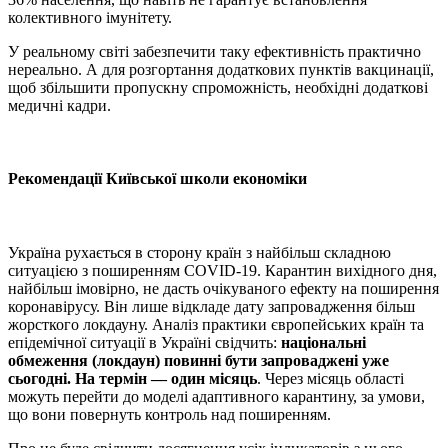
колективного імунітету.
У реальному світі забезпечити таку ефективність практично
нереально. А для розгортання додаткових пунктів вакцинації,
щоб збільшити пропускну спроможність, необхідні додаткові
медичні кадри.
Рекомендації Київської школи економіки
Україна рухається в сторону країн з найбільш складною
ситуацією з поширенням COVID-19. Карантин вихідного дня,
найбільш імовірно, не дасть очікуваного ефекту на поширення
коронавірусу. Він лише відкладе дату запровадження більш
жорсткого локдауну. Аналіз практики європейських країн та
епідемічної ситуації в Україні свідчить:
національні
обмеження (локдаун) повинні бути запроваджені уже
сьогодні. На термін — один місяць
. Через місяць області
можуть перейти до моделі адаптивного карантину, за умови,
що вони повернуть контроль над поширенням.