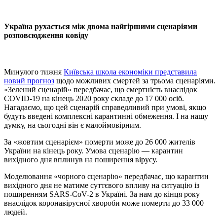
Україна рухається між двома найгіршими сценаріями
розповсюдження ковіду
Минулого тижня
Київська школа економіки представила
новий прогноз
щодо можливих смертей за трьома сценаріями.
«Зелений сценарій» передбачає, що смертність внаслідок
COVID-19 на кінець 2020 року складе до 17 000 осіб.
Нагадаємо, що цей сценарій справедливий при умові, якщо
будуть введені комплексні карантинні обмеження. І на нашу
думку, на сьогодні він є малоймовірним.
За «жовтим сценарієм» померти може до 26 000 жителів
України на кінець року. Умова сценарію — карантин
вихідного дня вплинув на поширення вірусу.
Моделювання «чорного сценарію» передбачає, що карантин
вихідного дня не матиме суттєвого впливу на ситуацію із
поширенням SARS-CoV-2 в Україні. За нам до кінця року
внаслідок коронавірусної хвороби може померти до 33 000
людей.