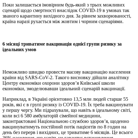
Поки залишається імовірним будь-який з трьох можливих
сценарії щодо смертності внаслідок COVID-19 в умовах так
званого карантину вихідного дня. За рівнем захворюваності,
країна наразі рухається між жовтим і чорним сценаріями.
6 місяці триватиме вакцинація однієї групи ризику за
ідеальних умов
Неможливо швидко провести масову вакцинацію населення
країни від SARS-CoV-2. Такого висновку дійшли аналітику
Центру економіки охорони здоров’я Київської школи
економіки, змоделювавши ідеальний сценарій вакцинації.
Наприклад, в Україні орієнтовно 13,5 млн людей старше 55
років, які є в групі ризику із COVID-19. Їх треба вакцинувати
у першу чергу. Ми підрахували, що навіть в ідеальному світі,
коли всі 6 580 амбулаторій сімейної медицини,
законтрактовані Національною службою здоров’я, щоденно
вакцинуватимуть постійний потік пацієнтів по 8 годин на
день без перерв і вихідних, це триватиме 6 місяців. Це всього
36% населення, що навіть не гарантує встановлення