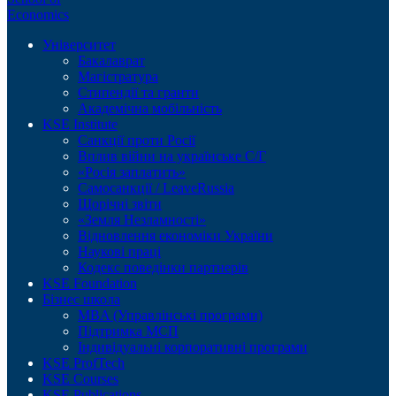
Economics
Університет
Бакалаврат
Магістратура
Стипендії та гранти
Академічна мобільність
KSE Institute
Санкції проти Росії
Вплив війни на українське С/Г
«Росія заплатить»
Самосанкції / LeaveRussia
Щорічні звіти
«Земля Незламності»
Відновлення економіки України
Наукові праці
Кодекс поведінки партнерів
KSE Foundation
Бізнес школа
MBA (Управлінські програми)
Підтримка МСП
Індивідуальні корпоративні програми
KSE ProfTech
KSE Courses
KSE Publications