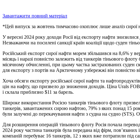
Завантажити повний матеріал
*Цей випуск за жовтень тимчасово охоплює лише аналіз сирої 
У вересні 2024 року доходи Росії від експорту нафти знизилися д
Незважаючи на посилені санкції країн коаліції щодо суден тін
Російський експорт сирої нафти морем збільшився на 8,6% у ве
місяць і наразі повністю залежить від танкерів тіньового флоту 
місячному обчисленні, при цьому частка застрахованих суден ск
для експорту з портів на Арктичному узбережжі він повністю ві
Хоча обсяги експорту російської сирої нафти та нафтопродукті
цін на нафту, що призвело до зниження доходів. Ціна Urals FOB 
і склала приблизно $11 за барель.
Широке використання Росією танкерів тіньового флоту призвело
танкерів, завантажених сирою нафтою, 79% з яких понад 15 рокі
були залучені до перекачування нафти з судна на судно (STS). О
Для розширення операцій тіньового флоту Росія почала перево
2024 року частина танкерів була передана від фірм, пов’язаних
компаній перебуває 16 танкерів, 12 з яких вже потрапили під сан