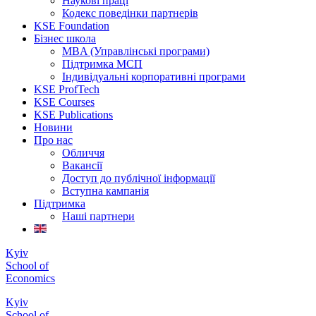
Наукові праці
Кодекс поведінки партнерів
KSE Foundation
Бізнес школа
MBA (Управлінські програми)
Підтримка МСП
Індивідуальні корпоративні програми
KSE ProfTech
KSE Courses
KSE Publications
Новини
Про нас
Обличчя
Вакансії
Доступ до публічної інформації
Вступна кампанія
Підтримка
Наші партнери
Kyiv
School of
Economics
Kyiv
School of