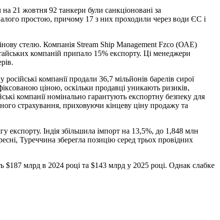
 на 21 жовтня 92 танкери були санкціоновані за
валого простою, причому 17 з них проходили через води ЄС і
нову стелю. Компанія Stream Ship Management Fzco (ОАЕ)
китайських компаній припало 15% експорту. Ці менеджери
рів.
 російські компанії продали 36,7 мільйонів барелів сирої
фіксованою ціною, оскільки продавці уникають ризиків,
ські компанії номінально гарантують експортну безпеку для
ежного страхування, приховуючи кінцеву ціну продажу та
у експорту. Індія збільшила імпорт на 13,5%, до 1,848 млн
ересні, Туреччина зберегла позицію серед трьох провідних
ть $187 млрд в 2024 році та $143 млрд у 2025 році. Однак слабке