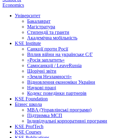
Economics
Університет
Бакалаврат
Магістратура
Стипендії та гранти
Академічна мобільність
KSE Institute
Санкції проти Росії
Вплив війни на українське С/Г
«Росія заплатить»
Самосанкції / LeaveRussia
Щорічні звіти
«Земля Незламності»
Відновлення економіки України
Наукові праці
Кодекс поведінки партнерів
KSE Foundation
Бізнес школа
MBA (Управлінські програми)
Підтримка МСП
Індивідуальні корпоративні програми
KSE ProfTech
KSE Courses
KSE Publications