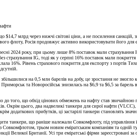
нафти
о $14,7 млрд через нижчі світові ціни, а не посилення санкцій, зг
ьового флоту, Росія продовжує активно використовувати його для
ресні 2024 року, при цьому лише 8% поставок мали страхування I
без страхування IG, тоді як у серпні 16% поставок мали покриття 
лала 16%. Рівень страхового покриття для експорту з портів Тих
дсутній.
в збільшилися на 0,5 млн барелів на добу, це зростання не змог
Приморськ та Новоросійськ знизилась на $6,9 та $6,5 за барель в
 до того, що обхід цінових обмежень на нафту став звичайною п
в. Окрім цього, два надвеликі танкери для сирої нафти (VLCC), 
крім додаткових прибутків, ці застарілі танкери становлять знач
дити танкери, що раніше належали Совкомфлоту, під управління 
 із Совкомфлотом, трьом новим еміратським компаніям та одній ту
кції Великої Британії. Усі три еміратські фірми зареєстровані за