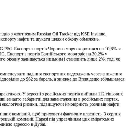
ідно з жовтневим Russian Oil Tracker від KSE Institute.
 експорту нафти та шукати шляхи обходу обмежень.
G P&I. Експорт з портів Чорного моря скоротився на 10,6% за
IG. Експорт з портів Балтійського моря зріс на 30,2% у
ого океану залишається низьким і становить лише 2%, тоді як
ло компенсувати падіння експортних надходжень через зниження
ідповідно до $62 за барель, а знижка до Brent дещо збільшилася
рактикою. У вересні з російських портів вийшли 112 тіньових
які занадто габаритні для завантаження в російських портах,
ні екологічні ризики, підвищуючи ймовірність розливів нафти.
інших компаній, щоб приховати фактичну власність. З серпня
рецькій компанії. Наразі під управлінням цих еміратських
 однією адресою в Дубаї.