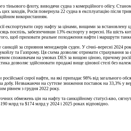
о тіньового флоту, виводячи судна з комерційного обігу. Станом
цих заходів, Росія повернула 22 судна в експлуатацію після три
рційним використанням.
 експортувати сиру нафту за цінами, вищими за встановлену ці
ісяць поспіль, забезпечивши 13% експорту у вересні. На шість 
 того, щоб приховати реальне походження нафти і маршрути танке
санкцій за сприяння менеджерів суден. У січні–вересні 2024 року
ойлу та Газпрому. Ця схема дозволяє отримати страхування за 
нцевим споживачам на умовах DES за вищою ціною, причому росій
актика дозволяє здійснювати продажі вище цінової стелі без нал
осійської сирої нафти, на які припадає 98% від загального обсяг
в на добу. Незважаючи на суттєве зниження поставок на 33,3% у в
им рівнем з грудня 2022 року.
оточних обмежень цін на нафту та санкційному статусі-кво, сягну
90 млрд та $174 млрд у 2024 і 2025 роках відповідно.