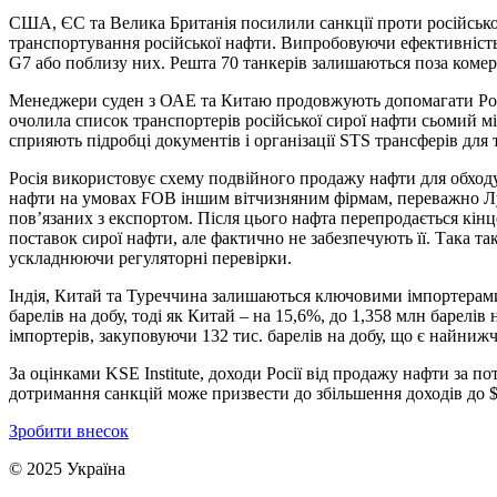
США, ЄС та Велика Британія посилили санкції проти російськог
транспортування російської нафти. Випробовуючи ефективність 
G7 або поблизу них. Решта 70 танкерів залишаються поза коме
Менеджери суден з ОАЕ та Китаю продовжують допомагати Росії
очолила список транспортерів російської сирої нафти сьомий м
сприяють підробці документів і організації STS трансферів для
Росія використовує схему подвійного продажу нафти для обходу 
нафти на умовах FOB іншим вітчизняним фірмам, переважно Лук
пов’язаних з експортом. Після цього нафта перепродається кі
поставок сирої нафти, але фактично не забезпечують її. Така т
ускладнюючи регуляторні перевірки.
Індія, Китай та Туреччина залишаються ключовими імпортерами р
барелів на добу, тоді як Китай – на 15,6%, до 1,358 млн барелі
імпортерів, закуповуючи 132 тис. барелів на добу, що є найнижч
За оцінками KSE Institute, доходи Росії від продажу нафти за п
дотримання санкцій може призвести до збільшення доходів до $1
Зробити внесок
© 2025 Україна