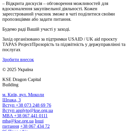
– Відкрита дискусія – обговорення можливостей для
вдосконалення закупівельної діяльності. Кожен
зареєстрований учасник зможе в чаті поділитися своїми
пропозиціями або задати питання.
Будемо раді Вашій участі у заході.
Захід організовано за підтримки USAID / UK aid проєкту
TAPAS Project/Прозорість та підзвітність у держуправлінні та
послугах
Зробити внесок
© 2025 Україна
KSE Dragon Capital
Building
м. Київ, вул. Миколи
Шпака, 3
Вступ +38 073 248 69 76
Вступ
applyto@kse.org.ua
MBA +38 067 441 0111
mba@kse.org.ua
Інші
питання
+38 067 434 72