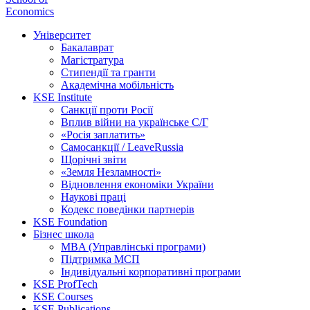
Economics
Університет
Бакалаврат
Магістратура
Стипендії та гранти
Академічна мобільність
KSE Institute
Санкції проти Росії
Вплив війни на українське С/Г
«Росія заплатить»
Самосанкції / LeaveRussia
Щорічні звіти
«Земля Незламності»
Відновлення економіки України
Наукові праці
Кодекс поведінки партнерів
KSE Foundation
Бізнес школа
MBA (Управлінські програми)
Підтримка МСП
Індивідуальні корпоративні програми
KSE ProfTech
KSE Courses
KSE Publications