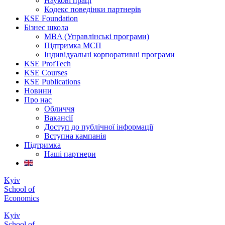
Наукові праці
Кодекс поведінки партнерів
KSE Foundation
Бізнес школа
MBA (Управлінські програми)
Підтримка МСП
Індивідуальні корпоративні програми
KSE ProfTech
KSE Courses
KSE Publications
Новини
Про нас
Обличчя
Вакансії
Доступ до публічної інформації
Вступна кампанія
Підтримка
Наші партнери
Kyiv
School of
Economics
Kyiv
School of