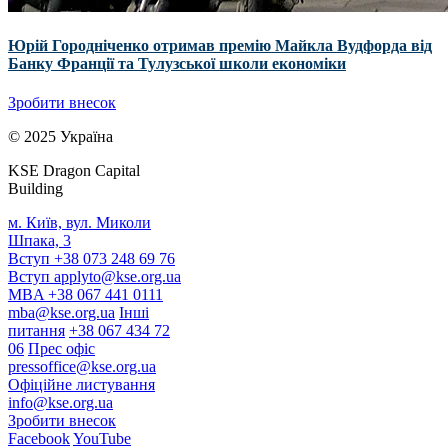
Юрій Городніченко отримав премію Майкла Вудфорда від
Банку Франції та Тулузської школи економіки
Зробити внесок
© 2025 Україна
KSE Dragon Capital
Building
м. Київ, вул. Миколи
Шпака, 3
Вступ +38 073 248 69 76
Вступ
applyto@kse.org.ua
MBA +38 067 441 0111
mba@kse.org.ua
Інші
питання
+38 067 434 72
06
Прес офіс
pressoffice@kse.org.ua
Офіційне листування
info@kse.org.ua
Зробити внесок
Facebook
YouTube