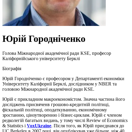
Юрій Городніченко
Голова Міжнародної академічної ради KSE, професор
Каліфорнійського університету Берклі
Біографія
Юрій Городніченко є професором у Департаменті економіки
Університету Каліфорнії Берклі, дослідником у NBER та
головою Міжнародної академічної ради KSE.
Юрій є прикладним макроекономістом. Значна частина його
досліджень присвяченв грошово-кредитній політиці,
фіскальній політиці, оподаткуванню, економічному
зростанню, ціноутворенню і бізнес-циклам. Юрій є членом
редколегій багатьох видань, у тому числі Review of Economics
& Statistics і
VoxUkraine
. Після того, як Юрій приєднався до
UC Berkeley в 2007 році, він опублікував уже більше, ніж 40