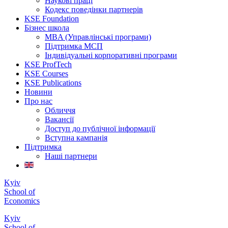
Наукові праці
Кодекс поведінки партнерів
KSE Foundation
Бізнес школа
MBA (Управлінські програми)
Підтримка МСП
Індивідуальні корпоративні програми
KSE ProfTech
KSE Courses
KSE Publications
Новини
Про нас
Обличчя
Вакансії
Доступ до публічної інформації
Вступна кампанія
Підтримка
Наші партнери
Kyiv
School of
Economics
Kyiv
School of