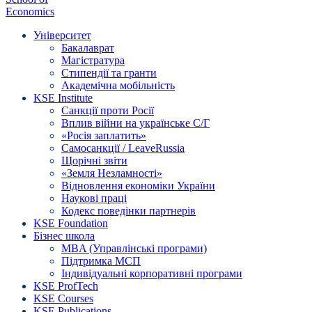
Economics
Університет
Бакалаврат
Магістратура
Стипендії та гранти
Академічна мобільність
KSE Institute
Санкції проти Росії
Вплив війни на українське С/Г
«Росія заплатить»
Самосанкції / LeaveRussia
Щорічні звіти
«Земля Незламності»
Відновлення економіки України
Наукові праці
Кодекс поведінки партнерів
KSE Foundation
Бізнес школа
MBA (Управлінські програми)
Підтримка МСП
Індивідуальні корпоративні програми
KSE ProfTech
KSE Courses
KSE Publications