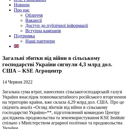
Новини
Про нас
Обличчя
Вакансії
Доступ до публічної інформації
Вступна кампанія
Підтримка
Наші партнери
Загальні збитки від війни в сільському
господарстві України сягнули 4,3 млрд дол.
США – KSE Агроцентр
14 Червня 2022
Загальна сума втрат, нанесених сільськогосподарській галузі
України внаслідок повномасштабного російського вторгнення
на територію країни, вже склала 4,29 млрд дол. США. Про це
свідчить аналіз «Огляд збитків від війни в сільському
господарстві України»**, підготовлений командою Центру
досліджень продовольства та землекористування KSE Institute
спільно з Міністерством аграрної політики та продовольства
України.