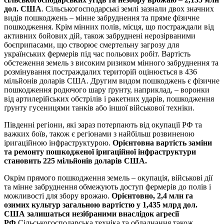
дол. США
. Сільськогосподарські землі зазнали двох значних
видів пошкоджень – мінне забруднення та пряме фізичне
пошкодження. Крім мінних полів, місця, що постраждали від
активних бойових дій, також забруднені нерозірваними
боєприпасами, що створює смертельну загрозу для
українських фермерів під час польових робіт. Вартість
обстеження земель з високим ризиком мінного забруднення та
розмінування постраждалих територій оцінюється в 436
мільйонів доларів США. Другим видом пошкоджень є фізичне
пошкодження родючого шару ґрунту, наприклад, – воронки
від артилерійських обстрілів і ракетних ударів, пошкодження
ґрунту гусеницями танків або іншої військової техніки.
Південні регіони, які зараз потерпають від окупації РФ та
важких боїв, також є регіонами з найбільш розвиненою
іригаційною інфраструктурою.
Орієнтовна вартість заміни
та ремонту пошкодженої іригаційної інфраструктури
становить 225 мільйонів доларів США.
Окрім прямого пошкодження земель – окупація, військові дії
та мінне забруднення обмежують доступ фермерів до полів і
можливості для збору врожаю.
Орієнтовно, 2,4 млн га
озимих культур загальною вартістю у 1,435 млрд дол.
США залишаться незібраними внаслідок агресії
РФ.
Сільськогосподарська техніка та обладнання також