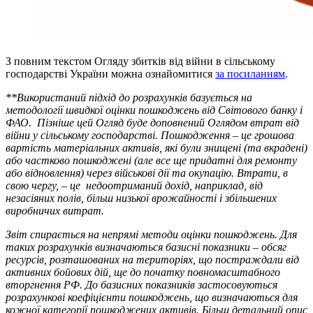
З повним текстом Огляду збитків від війни в сільському
господарстві України можна ознайомитися
за посиланням
.
**Використаний підхід до розрахунків базується на
методології швидкої оцінки пошкоджень від Світового банку і
ФАО. Пізніше цей Огляд буде доповнений Оглядом втрат від
війни у сільському господарстві. Пошкодження – це грошова
вартість матеріальних активів, які були знищені (та вкрадені)
або частково пошкоджені (але все ще придатні для ремонту
або відновлення) через військові дії та окупацію. Втрати, в
свою чергу, – це недоотриманий дохід, наприклад, від
незасіяних полів, більш низької врожайності і збільшених
виробничих витрат.
Звіт спирається на непрямі методи оцінки пошкоджень. Для
таких розрахунків визначаються базисні показники – обсяг
ресурсів, розташованих на територіях, що постраждали від
активних бойових дій, ще до початку повномасштабного
вторгнення РФ. До базисних показників застосовуються
розрахункові коефіцієнти пошкоджень, що визначаються для
кожної категорії пошкоджених активів. Більш детальний опис