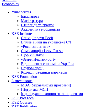
Economics
Університет
Бакалаврат
Магістратура
Стипендії та гранти
Академічна мобільність
KSE Institute
Санкції проти Росії
Вплив війни на українське С/Г
«Росія заплатить»
Самосанкції / LeaveRussia
Щорічні звіти
«Земля Незламності»
Відновлення економіки України
Наукові праці
Кодекс поведінки партнерів
KSE Foundation
Бізнес школа
MBA (Управлінські програми)
Підтримка МСП
Індивідуальні корпоративні програми
KSE ProfTech
KSE Courses
KSE Publications