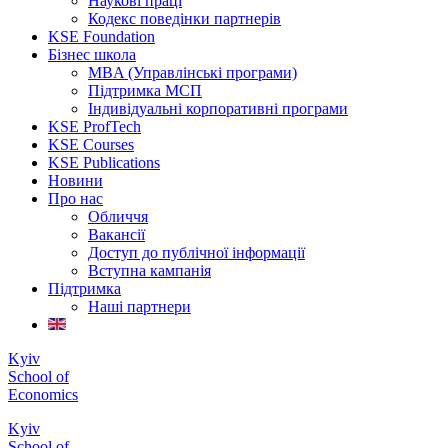
Наукові праці
Кодекс поведінки партнерів
KSE Foundation
Бізнес школа
MBA (Управлінські програми)
Підтримка МСП
Індивідуальні корпоративні програми
KSE ProfTech
KSE Courses
KSE Publications
Новини
Про нас
Обличчя
Вакансії
Доступ до публічної інформації
Вступна кампанія
Підтримка
Наші партнери
Kyiv
School of
Economics
Kyiv
School of