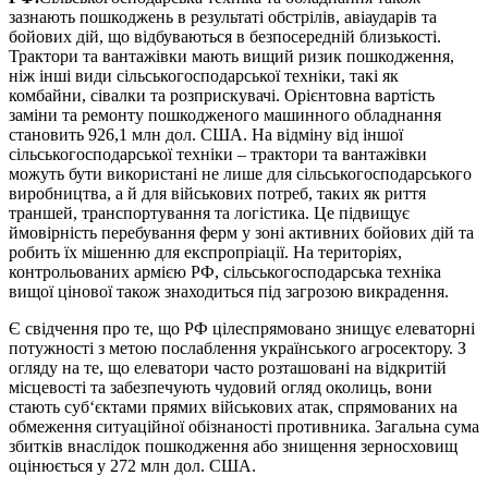
зазнають пошкоджень в результаті обстрілів, авіаударів та
бойових дій, що відбуваються в безпосередній близькості.
Трактори та вантажівки мають вищий ризик пошкодження,
ніж інші види сільськогосподарської техніки, такі як
комбайни, сівалки та розприскувачі. Орієнтовна вартість
заміни та ремонту пошкодженого машинного обладнання
становить 926,1 млн дол. США. На відміну від іншої
сільськогосподарської техніки – трактори та вантажівки
можуть бути використані не лише для сільськогосподарського
виробництва, а й для військових потреб, таких як риття
траншей, транспортування та логістика. Це підвищує
ймовірність перебування ферм у зоні активних бойових дій та
робить їх мішенню для експропріації. На територіях,
контрольованих армією РФ, сільськогосподарська техніка
вищої цінової також знаходиться під загрозою викрадення.
Є свідчення про те, що РФ цілеспрямовано знищує елеваторні
потужності з метою послаблення українського агросектору. З
огляду на те, що елеватори часто розташовані на відкритій
місцевості та забезпечують чудовий огляд околиць, вони
стають суб‘єктами прямих військових атак, спрямованих на
обмеження ситуаційної обізнаності противника. Загальна сума
збитків внаслідок пошкодження або знищення зерносховищ
оцінюється у 272 млн дол. США.