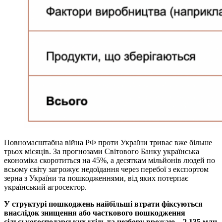
Повномасштабна війна РФ проти України триває вже більше
трьох місяців. За прогнозами Світового Банку українська
економіка скоротиться на 45%, а десяткам мільйонів людей по
всьому світу загрожує недоїдання через перебої з експортом
зерна з України та пошкодженнями, від яких потерпає
український агросектор.
У структурі пошкоджень найбільші втрати фіксуються
внаслідок знищення або часткового пошкодження
сільськогосподарських угідь та незбору врожаю – 2,135 млн