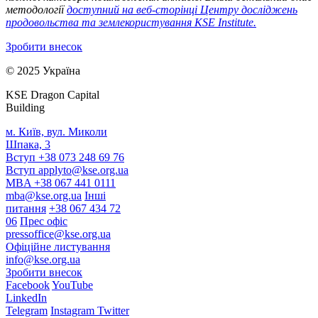
методології
доступний на веб-сторінці Центру досліджень
продовольства та землекористування KSE Institute.
Зробити внесок
© 2025 Україна
KSE Dragon Capital
Building
м. Київ, вул. Миколи
Шпака, 3
Вступ +38 073 248 69 76
Вступ
applyto@kse.org.ua
MBA +38 067 441 0111
mba@kse.org.ua
Інші
питання
+38 067 434 72
06
Прес офіс
pressoffice@kse.org.ua
Офіційне листування
info@kse.org.ua
Зробити внесок
Facebook
YouTube
LinkedIn
Telegram
Instagram
Twitter