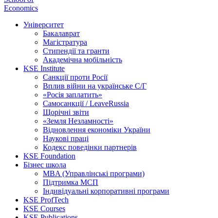
Economics
Університет
Бакалаврат
Магістратура
Стипендії та гранти
Академічна мобільність
KSE Institute
Санкції проти Росії
Вплив війни на українське С/Г
«Росія заплатить»
Самосанкції / LeaveRussia
Щорічні звіти
«Земля Незламності»
Відновлення економіки України
Наукові праці
Кодекс поведінки партнерів
KSE Foundation
Бізнес школа
MBA (Управлінські програми)
Підтримка МСП
Індивідуальні корпоративні програми
KSE ProfTech
KSE Courses
KSE Publications