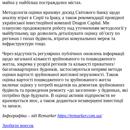
майна у найбільш постраждалих містах.
Методологія оцінки враховує досвід Світового банку щодо
аналізу втрат в Сирії та Іраку, а також рекомендації провідної
української інвестиційної компанії Dragon Capital. Ми
плануємо продовжувати роботу над уточненням методології у
майбутньому, що дозволить деталізувати оцінку обʼєкту по
регіонах і типах будівель, втратах комунальних мереж та
інфраструктури тощо.
Через відсутність регулярних публічних оновлень інформації
щодо загальної кількості зруйнованого та пошкодженого
житла, зокрема у розрізі регіонів та кількості приватних/
багатоквартирних будинків, застосовуються непрямі методи
оцінки вартості зруйнованої житлової нерухомості. Також
оцінка вартості пошкодженого та зруйнованого житла
включає оцінку у потребі видатків на демонтаж зруйнованих
будівель та проведення ремонту «до заселення» у будинках, які
потрібно буде будувати. В оцінці активів підприємств не
враховується знос, а також додаються незавершені інвестиції
та запаси.
Інфографіка – від Remarker
https://remarker.com.ua/
Зробити внесок