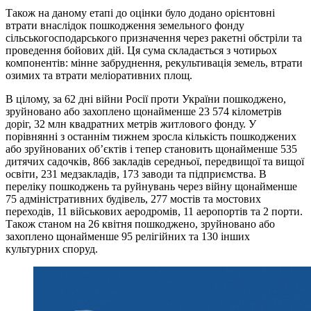
Також на даному етапі до оцінки було додано орієнтовні
втрати внаслідок пошкодження земельного фонду
сільськогосподарського призначення через ракетні обстріли та
проведення бойових дій. Ця сума складається з чотирьох
компонентів: мінне забруднення, рекультивація земель, втрати
озимих та втрати меліоративних площ.
В цілому, за 62 дні війни Росії проти України пошкоджено,
зруйновано або захоплено щонайменше 23 574 кілометрів
доріг, 32 млн квадратних метрів житлового фонду. У
порівнянні з останнім тижнем зросла кількість пошкоджених
або зруйнованих об’єктів і тепер становить щонайменше 535
дитячих садочків, 866 закладів середньої, передвищої та вищої
освіти, 231 медзакладів, 173 заводи та підприємства. В
переліку пошкоджень та руйнувань через війну щонайменше
75 адміністративних будівель, 277 мостів та мостових
переходів, 11 військових аеродромів, 11 аеропортів та 2 порти.
Також станом на 26 квітня пошкоджено, зруйновано або
захоплено щонайменше 95 релігійних та 130 інших
культурних споруд.