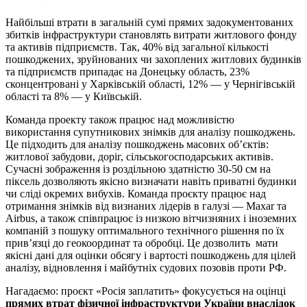
Найбільші втрати в загальній сумі прямих задокументованих
збитків інфраструктури становлять витрати житлового фонду
та активів підприємств. Так, 40% від загальної кількості
пошкоджених, зруйнованих чи захоплених житлових будинків
та підприємств припадає на Донецьку область, 23%
сконцентровані у Харківській області, 12% — у Чернігівській
області та 8% — у Київській.
Команда проекту також працює над можливістю
використання супутникових знімків для аналізу пошкоджень.
Це підходить для аналізу пошкоджень масових об’єктів:
житлової забудови, доріг, сільськогосподарських активів.
Сучасні зображення із роздільною здатністю 30-50 см на
піксель дозволяють якісно визначати навіть приватні будинки
чи сліді окремих вибухів. Команда проєкту працює над
отримання знімків від визнаних лідерів в галузі — Maxar та
Airbus, а також співпрацює із низкою вітчизняних і іноземних
компаній з пошуку оптимального технічного рішення по їх
прив’язці до геокоординат та обробці. Це дозволить мати
якісні дані для оцінки обсягу і вартості пошкоджень для цілей
аналізу, відновлення і майбутніх судових позовів проти РФ.
Нагадаємо: проєкт «Росія заплатить» фокусується на оцінці
прямих втрат фізичної інфраструктури України внаслідок