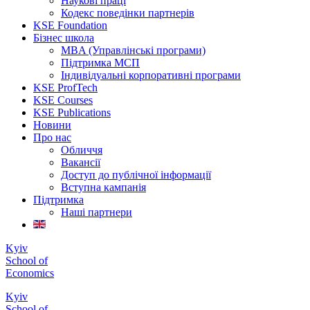
Наукові праці
Кодекс поведінки партнерів
KSE Foundation
Бізнес школа
MBA (Управлінські програми)
Підтримка МСП
Індивідуальні корпоративні програми
KSE ProfTech
KSE Courses
KSE Publications
Новини
Про нас
Обличчя
Вакансії
Доступ до публічної інформації
Вступна кампанія
Підтримка
Наші партнери
Kyiv
School of
Economics
Kyiv
School of