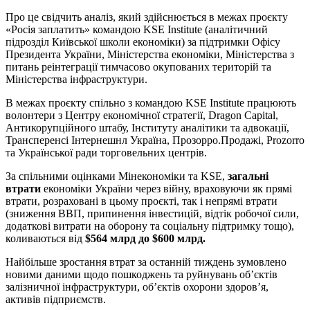
Про це свідчить аналіз, який здійснюється в межах проєкту
«Росія заплатить» командою KSE Institute (аналітичний
підрозділ Київської школи економіки) за підтримки Офісу
Президента України, Міністерства економіки, Міністерства з
питань реінтеграції тимчасово окупованих територій та
Міністерства інфраструктури.
В межах проєкту спільно з командою KSE Institute працюють
волонтери з Центру економічної стратегії, Dragon Capital,
Антикорупційного штабу, Інституту аналітики та адвокації,
Трансперенсі Інтернешнл Україна, Прозорро.Продажі, Prozorro
та Української ради торговельних центрів.
За спільними оцінками Мінекономіки та KSE,
загальні
втрати
економіки України через війну, враховуючи як прямі
втрати, розраховані в цьому проєкті, так і непрямі втрати
(зниження ВВП, припинення інвестицій, відтік робочої сили,
додаткові витрати на оборону та соціальну підтримку тощо),
коливаються від
$564 млрд до $600 млрд.
Найбільше зростання втрат за останній тиждень зумовлено
новими даними щодо пошкоджень та руйнувань об’єктів
залізничної інфраструктури, об’єктів охорони здоров’я,
активів підприємств.