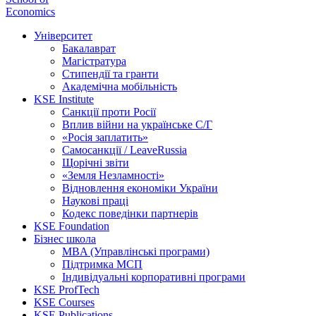
Economics
Університет
Бакалаврат
Магістратура
Стипендії та гранти
Академічна мобільність
KSE Institute
Санкції проти Росії
Вплив війни на українське С/Г
«Росія заплатить»
Самосанкції / LeaveRussia
Щорічні звіти
«Земля Незламності»
Відновлення економіки України
Наукові праці
Кодекс поведінки партнерів
KSE Foundation
Бізнес школа
MBA (Управлінські програми)
Підтримка МСП
Індивідуальні корпоративні програми
KSE ProfTech
KSE Courses
KSE Publications