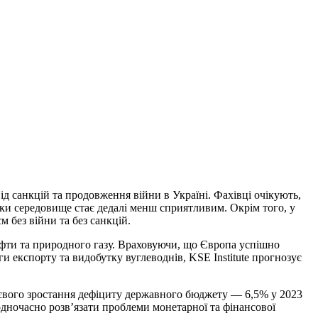
ід санкцій та продовження війни в Україні. Фахівці очікують,
льки середовище стає дедалі менш сприятливим. Окрім того, у
 без війни та без санкцій.
афти та природного газу. Враховуючи, що Європа успішно
ги експорту та видобутку вуглеводнів, KSE Institute прогнозує
ттєвого зростання дефіциту державного бюджету — 6,5% у 2023
о одночасно розв’язати проблеми монетарної та фінансової