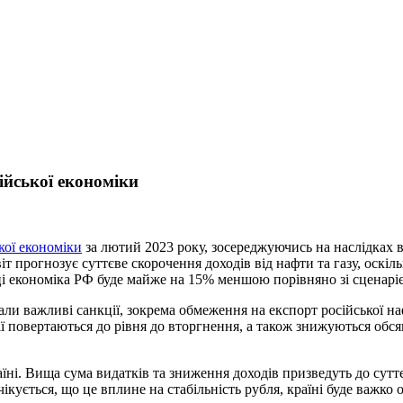
сійської економіки
кої економіки
за лютий 2023 року, зосереджуючись на наслідках в
іт прогнозує суттєве скорочення доходів від нафти та газу, оскі
ці економіка РФ буде майже на 15% меншою порівняно зі сценарієм
и важливі санкції, зокрема обмеження на експорт російської н
ії повертаються до рівня до вторгнення, а також знижуються обся
аїні. Вища сума видатків та зниження доходів призведуть до су
очікується, що це вплине на стабільність рубля, країні буде важк