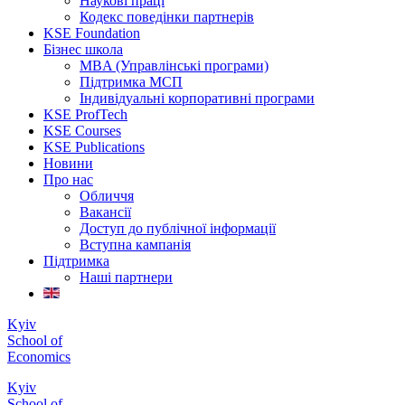
Наукові праці
Кодекс поведінки партнерів
KSE Foundation
Бізнес школа
MBA (Управлінські програми)
Підтримка МСП
Індивідуальні корпоративні програми
KSE ProfTech
KSE Courses
KSE Publications
Новини
Про нас
Обличчя
Вакансії
Доступ до публічної інформації
Вступна кампанія
Підтримка
Наші партнери
Kyiv
School of
Economics
Kyiv
School of