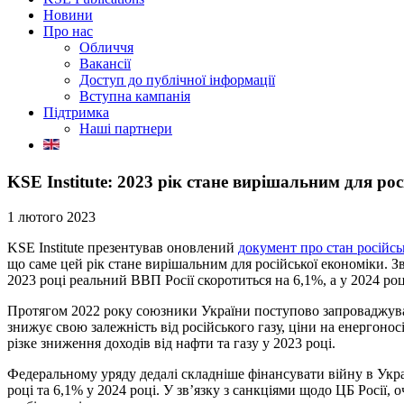
Новини
Про нас
Обличчя
Вакансії
Доступ до публічної інформації
Вступна кампанія
Підтримка
Наші партнери
KSE Institute: 2023 рік стане вирішальним для ро
1 лютого 2023
KSE Institute презентував оновлений
документ про стан російсь
що саме цей рік стане вирішальним для російської економіки. Зв
2023 році реальний ВВП Росії скоротиться на 6,1%, а у 2024 ро
Протягом 2022 року союзники України поступово запроваджувал
знижує свою залежність від російського газу, ціни на енергонос
різке зниження доходів від нафти та газу у 2023 році.
Федеральному уряду дедалі складніше фінансувати війну в Укр
році та 6,1% у 2024 році. У зв’язку з санкціями щодо ЦБ Росії, 