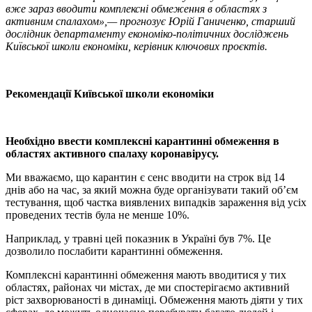
вже зараз вводити комплексні обмеження в областях з
активним спалахом»,— прогнозує Юрій Ганиченко, старший
дослідник департаменту економіко-політичних досліджень
Київської школи економіки, керівник ключових проєктів.
Рекомендації Київської школи економіки
Необхідно ввести комплексні карантинні обмеження в
областях активного спалаху коронавірусу.
Ми вважаємо, що карантин є сенс вводити на строк від 14
днів або на час, за який можна буде організувати такий об’єм
тестування, щоб частка виявлених випадків зараження від усіх
проведених тестів була не менше 10%.
Наприклад, у травні цей показник в Україні був 7%. Це
дозволило послабити карантинні обмеження.
Комплексні карантинні обмеження мають вводитися у тих
областях, районах чи містах, де ми спостерігаємо активний
ріст захворюваності в динаміці. Обмеження мають діяти у тих