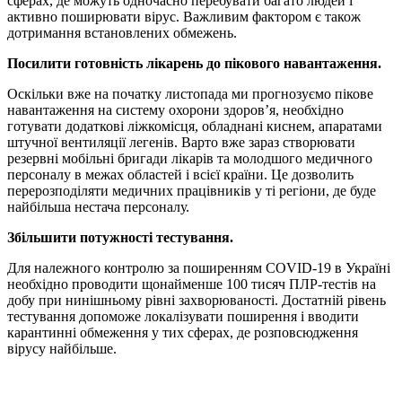
сферах, де можуть одночасно перебувати багато людей і
активно поширювати вірус. Важливим фактором є також
дотримання встановлених обмежень.
Посилити готовність лікарень до пікового навантаження.
Оскільки вже на початку листопада ми прогнозуємо пікове
навантаження на систему охорони здоров’я, необхідно
готувати додаткові ліжкомісця, обладнані киснем, апаратами
штучної вентиляції легенів. Варто вже зараз створювати
резервні мобільні бригади лікарів та молодшого медичного
персоналу в межах областей і всієї країни. Це дозволить
перерозподіляти медичних працівників у ті регіони, де буде
найбільша нестача персоналу.
Збільшити потужності тестування.
Для належного контролю за поширенням COVID-19 в Україні
необхідно проводити щонайменше 100 тисяч ПЛР-тестів на
добу при нинішньому рівні захворюваності. Достатній рівень
тестування допоможе локалізувати поширення і вводити
карантинні обмеження у тих сферах, де розповсюдження
вірусу найбільше.