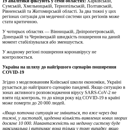
19 аналітики фіксують у семи областях:
Харківській,
Сумській, Хмельницькій, Тернопільській, Полтавській,
Рівненській та Житомирській області. За два тижні у цих
регіонах ситуація для медичної системи цих регіонів може
стати критичною.
У чотирьох областях — Вінницькій, Дніпропетровській,
Донецькій та Чернівецькій швидкість поширення на даний
момент стабілізувалася або зменшується.
У жодному регіоні поширення коронавірусу не
контролюється.
Україна на шляху до найгіршого сценарію поширення
COVID-19
Згідно з моделюванням Київської школи економіки, Україні
рухається до найгіршого сценарію пандемії. Якщо ситуацію в
зонах активного розповсюдження вірусу SARS-CoV-2 не
взяти під контроль, то до кінця року від COVID-19 в країні
може померти до 20 000 людей.
«Якщо поточна ситуація не зміниться, то вже через два
тижні, у листопаді, щоденна кількість виявлених нових хворих
досягне 10 000. Навантаженість на медичну систему буде
максимальна і витримає вона тільки у тому випадку, якщо