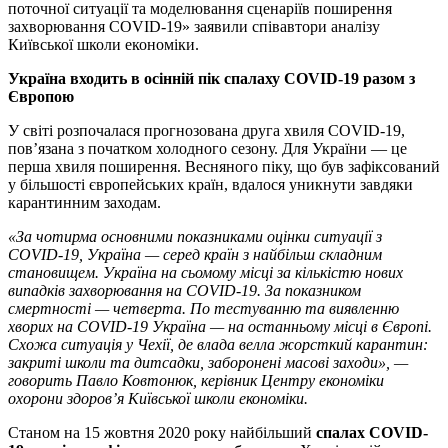
поточної ситуації та моделювання сценаріїв поширення
захворювання COVID-19» заявили співавтори аналізу
Київської школи економіки.
Україна входить в осінній пік спалаху COVID-19 разом з
Європою
У світі розпочалася прогнозована друга хвиля COVID-19,
пов’язана з початком холодного сезону. Для України — це
перша хвиля поширення. Весняного піку, що був зафіксований
у більшості європейських країн, вдалося уникнути завдяки
карантинним заходам.
«За чотирма основними показниками оцінки ситуації з
COVID-19, Україна — серед країн з найбільш складним
становищем. Україна на сьомому місці за кількістю нових
випадків захворювання на COVID-19. За показником
смертності — четверта. По тестуванню та виявленню
хворих на COVID-19 Україна — на останньому місці в Європі.
Схожа ситуація у Чехії, де влада велла жорсткий карантин:
закриті школи та дитсадки, заборонені масові заходи», —
говорить Павло Ковтонюк, керівник Центру економіки
охорони здоров’я Київської школи економіки.
Станом на 15 жовтня 2020 року найбільший
спалах COVID-