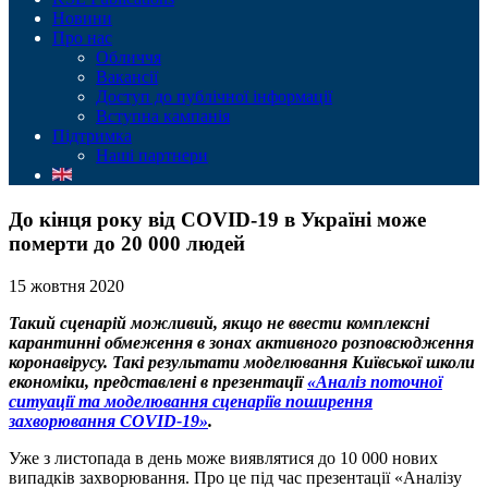
Новини
Про нас
Обличчя
Вакансії
Доступ до публічної інформації
Вступна кампанія
Підтримка
Наші партнери
До кінця року від COVID-19 в Україні може
померти до 20 000 людей
15 жовтня 2020
Такий сценарій можливий, якщо не ввести комплексні
карантинні обмеження в зонах активного розповсюдження
коронавірусу. Такі результати моделювання Київської школи
економіки, представлені в презентації
«Аналіз поточної
ситуації та моделювання сценаріїв поширення
захворювання COVID-19»
.
Уже з листопада в день може виявлятися до 10 000 нових
випадків захворювання. Про це під час презентації «Аналізу