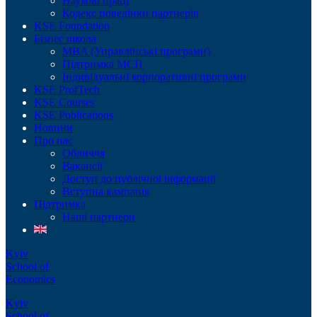
Наукові праці
Кодекс поведінки партнерів
KSE Foundation
Бізнес школа
MBA (Управлінські програми)
Підтримка МСП
Індивідуальні корпоративні програми
KSE ProfTech
KSE Courses
KSE Publications
Новини
Про нас
Обличчя
Вакансії
Доступ до публічної інформації
Вступна кампанія
Підтримка
Наші партнери
Kyiv
School of
Economics
Kyiv
School of