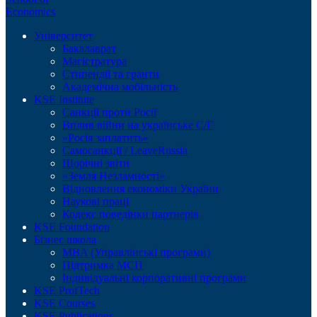
Economics
Університет
Бакалаврат
Магістратура
Стипендії та гранти
Академічна мобільність
KSE Institute
Санкції проти Росії
Вплив війни на українське С/Г
«Росія заплатить»
Самосанкції / LeaveRussia
Щорічні звіти
«Земля Незламності»
Відновлення економіки України
Наукові праці
Кодекс поведінки партнерів
KSE Foundation
Бізнес школа
MBA (Управлінські програми)
Підтримка МСП
Індивідуальні корпоративні програми
KSE ProfTech
KSE Courses
KSE Publications