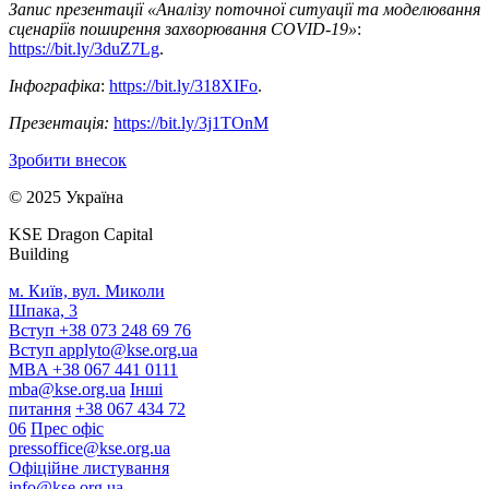
Запис презентації «Аналізу поточної ситуації та моделювання
сценаріїв поширення захворювання COVID-19»
:
https://bit.ly/3duZ7Lg
.
Інфографіка
:
https://bit.ly/318XIFo
.
Презентація:
https://bit.ly/3j1TOnM
Зробити внесок
© 2025 Україна
KSE Dragon Capital
Building
м. Київ, вул. Миколи
Шпака, 3
Вступ +38 073 248 69 76
Вступ
applyto@kse.org.ua
MBA +38 067 441 0111
mba@kse.org.ua
Інші
питання
+38 067 434 72
06
Прес офіс
pressoffice@kse.org.ua
Офіційне листування
info@kse.org.ua