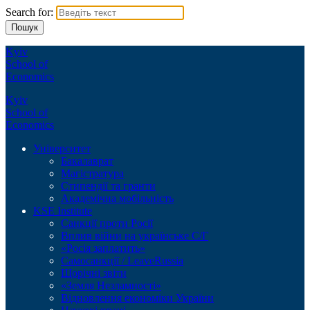
Search for:
Kyiv
School of
Economics
Kyiv
School of
Economics
Університет
Бакалаврат
Магістратура
Стипендії та гранти
Академічна мобільність
KSE Institute
Санкції проти Росії
Вплив війни на українське С/Г
«Росія заплатить»
Самосанкції / LeaveRussia
Щорічні звіти
«Земля Незламності»
Відновлення економіки України