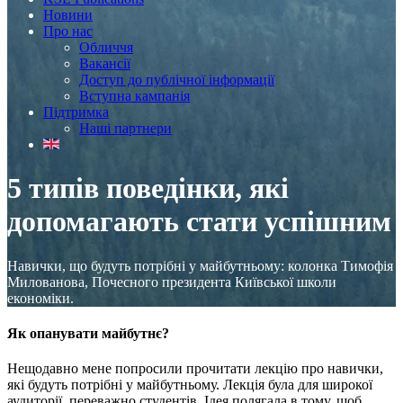
Новини
Про нас
Обличчя
Вакансії
Доступ до публічної інформації
Вступна кампанія
Підтримка
Наші партнери
5 типів поведінки, які
допомагають стати успішним
Навички, що будуть потрібні у майбутньому: колонка Тимофія
Милованова, Почесного президента Київської школи
економіки.
Як опанувати майбутнє?
Нещодавно мене попросили прочитати лекцію про навички,
які будуть потрібні у майбутньому. Лекція була для широкої
аудиторії, переважно студентів. Ідея полягала в тому, щоб