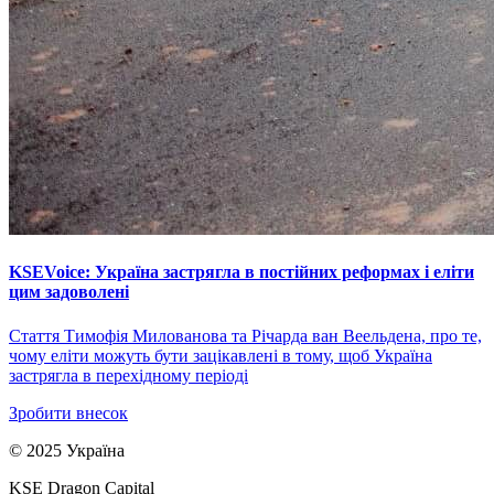
KSEVoice: Україна застрягла в постійних реформах і еліти
цим задоволені
Стаття Тимофія Милованова та Річарда ван Веельдена, про те,
чому еліти можуть бути зацікавлені в тому, щоб Україна
застрягла в перехідному періоді
Зробити внесок
© 2025 Україна
KSE Dragon Capital