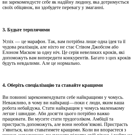
ви зарекомендуєте себе як надійну людину, яка дотримується
своїх обіцянок, ви здобудете перевагу у змаганні.
3. Будьте терплячими
Успіх — це марафон. Так, вам потрібна лише одна ідея та її
чудова реалізація, але ніхто не стає Стівом Джобсом або
Елоном Маском за одну ніч. Це серія невеликих кроків, які
допоможуть вам випередити конкурентів. Багато з цих кроків
будуть невдалими. Але це нормально.
4. Оберіть спеціалізацію та ставайте кращими
Ви повинні зареконмендувати себе найкращими у чомусь.
Неважливо, в чому ви найкращі — поки є люди, яким ваша
робота небайдужа. Стати найкращим у чомусь маленькому
легше і швидше. Аби досягти цього потрібно важко
працювати. Ви мусите стати трудоголіком. Амбіції та
пристрасть допоможуть, але вони необов’язкові. Пристрасть
з’явиться, коли ставатимете кращими. Коли ви впораєтеся з