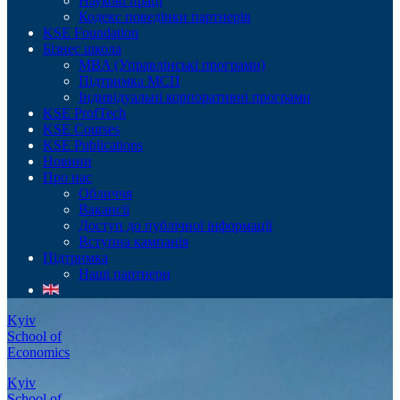
Наукові праці
Кодекс поведінки партнерів
KSE Foundation
Бізнес школа
MBA (Управлінські програми)
Підтримка МСП
Індивідуальні корпоративні програми
KSE ProfTech
KSE Courses
KSE Publications
Новини
Про нас
Обличчя
Вакансії
Доступ до публічної інформації
Вступна кампанія
Підтримка
Наші партнери
Kyiv
School of
Economics
Kyiv
School of