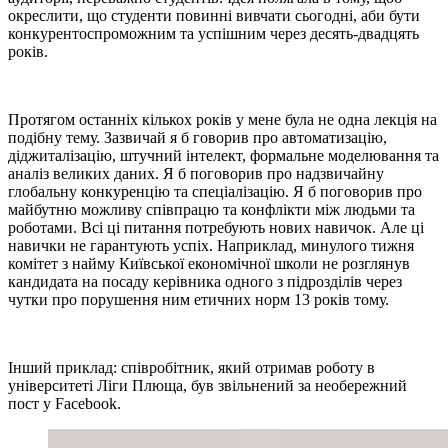
окреслити, що студенти повинні вивчати сьогодні, аби бути
конкурентоспроможним та успішним через десять-двадцять
років.
Протягом останніх кількох років у мене була не одна лекція на
подібну тему. Зазвичай я б говорив про автоматизацію,
діджиталізацію, штучний інтелект, формальне моделювання та
аналіз великих даних. Я б поговорив про надзвичайну
глобальну конкуренцію та спеціалізацію. Я б поговорив про
майбутню можливу співпрацю та конфлікти між людьми та
роботами. Всі ці питання потребують нових навичок. Але ці
навички не гарантують успіх. Наприклад, минулого тижня
комітет з найму Київської економічної школи не розглянув
кандидата на посаду керівника одного з підрозділів через
чутки про порушення ним етичних норм 13 років тому.
Інший приклад: співробітник, який отримав роботу в
університеті Ліги Плюща, був звільнений за необережний
пост у Facebook.