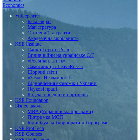
Economics
Університет
Бакалаврат
Магістратура
Стипендії та гранти
Академічна мобільність
KSE Institute
Санкції проти Росії
Вплив війни на українське С/Г
«Росія заплатить»
Самосанкції / LeaveRussia
Щорічні звіти
«Земля Незламності»
Відновлення економіки України
Наукові праці
Кодекс поведінки партнерів
KSE Foundation
Бізнес школа
MBA (Управлінські програми)
Підтримка МСП
Індивідуальні корпоративні програми
KSE ProfTech
KSE Courses
KSE Publications