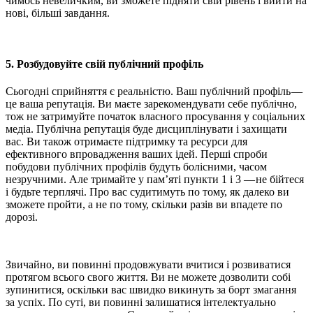
чимось невеличким, ви зможете підняти свій рівень і вийти на
нові, більші завдання.
5. Розбудовуйте свій публічний профіль
Сьогодні сприйняття є реальністю. Ваш публічний профіль —
це ваша репутація. Ви маєте зарекомендувати себе публічно,
тож не затримуйте початок власного просування у соціальних
медіа. Публічна репутація буде дисциплінувати і захищати
вас. Ви також отримаєте підтримку та ресурси для
ефективного впровадження ваших ідей. Перші спроби
побудови публічних профілів будуть болісними, часом
незручними. Але тримайте у пам’яті пункти 1 і 3 — не бійтеся
і будьте терплячі. Про вас судитимуть по тому, як далеко ви
зможете пройти, а не по тому, скільки разів ви впадете по
дорозі.
Звичайно, ви повинні продовжувати вчитися і розвиватися
протягом всього свого життя. Ви не можете дозволити собі
зупинитися, оскільки вас швидко викинуть за борт змагання
за успіх. По суті, ви повинні залишатися інтелектуально