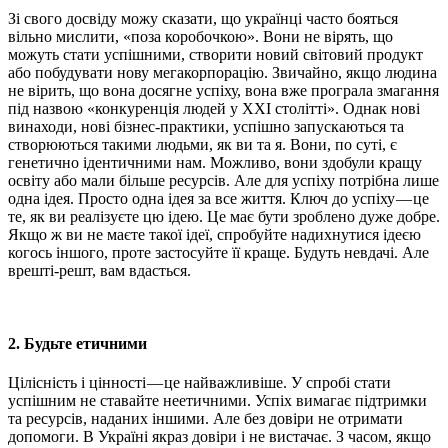
Зі свого досвіду можу сказати, що українці часто бояться
вільно мислити, «поза коробочкою». Вони не вірять, що
можуть стати успішними, створити новий світовий продукт
або побудувати нову мегакорпорацію. Звичайно, якщо людина
не вірить, що вона досягне успіху, вона вже програла змагання
під назвою «конкуренція людей у ​​ХХІ столітті». Однак нові
винаходи, нові бізнес-практики, успішно запускаються та
створюються такими людьми, як ви та я. Вони, по суті, є
генетично ідентичними нам. Можливо, вони здобули кращу
освіту або мали більше ресурсів. Але для успіху потрібна лише
одна ідея. Просто одна ідея за все життя. Ключ до успіху — це
те, як ви реалізуєте цю ідею. Це має бути зроблено дуже добре.
Якщо ж ви не маєте такої ідеї, спробуйте надихнутися ідеєю
когось іншого, проте застосуйте її краще. Будуть невдачі. Але
врешті-решт, вам вдасться.
2. Будьте етичними
Цілісність і цінності — це найважливіше. У спробі стати
успішним не ставайте неетичними. Успіх вимагає підтримки
та ресурсів, наданих іншими. Але без довіри не отримати
допомоги. В Україні якраз довіри і не вистачає. З часом, якщо