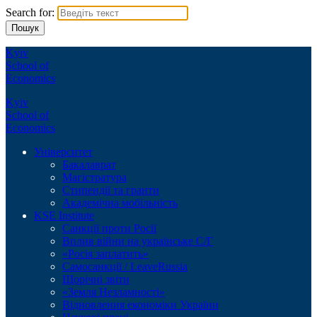
Search for:
Kyiv
School of
Economics
Kyiv
School of
Economics
Університет
Бакалаврат
Магістратура
Стипендії та гранти
Академічна мобільність
KSE Institute
Санкції проти Росії
Вплив війни на українське С/Г
«Росія заплатить»
Самосанкції / LeaveRussia
Щорічні звіти
«Земля Незламності»
Відновлення економіки України